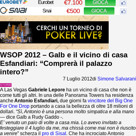
€7.100
Eurobet
GIOCA
€500
Snai
GIOCA
WSOP 2012 – Galb e il vicino di casa
Esfandiari: “Comprerà il palazzo
intero?”
7 Luglio 2012
di
Simone Salvarani
STORIE
A Las Vegas
Gabriele Lepore
ha un vicino di casa che non è
come tutti gli altri. In una delle Panorama Towers ha residenza
anche
Antonio Esfandiari,
due giorni fa
vincitore del Big One
For One Drop
portando a casa la bellezza di oltre 18 milioni di
dollari.
“Sì, Antonio è una persona molto simpatica e alla mano
— dice Galb a Rudy Gaddo -.
E’ venuto un paio di volte a casa mia. Lo avevo invitato a
festeggiare il 4 luglio da me, ma chissà come mai non è riuscito
a venire
” scherza il
pro di Sisal
. Che ha incrociato Antonio