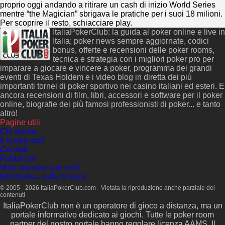
proprio oggi andando a ritirare un cash di inizio World Series
mentre “the Magician” sbrigava le pratiche per i suoi 18 milioni.
Per scoprire il resto, schiacciare play.
ItaliaPokerClub: la guida al poker online e live in
Italia; poker news sempre aggiornate, codici
bonus, offerte e recensioni delle poker rooms,
tecnica e strategia con i migliori poker pro per
imparare a giocare e vincere a poker, programma dei grandi
eventi di Texas Holdem e i video blog in diretta dei più
importanti tornei di poker sportivo nei casino italiani ed esteri. E
ancora recensioni di film, libri, accessori e software per il poker
online, biografie dei più famosi professionisti di poker... e tanto
altro!
Pagine utili
Chi siamo
Il nostro staff
Contatti
Pubblicità
Vuoi lavorare con noi?
Informativa sulla privacy
© 2005 - 2026 ItaliaPokerClub.com - Vietata la riproduzione anche parziale dei
contenuti
ItaliaPokerClub non è un operatore di gioco a distanza, ma un
portale informativo dedicato ai giochi. Tutte le poker room
partner del nostro portale hanno regolare licenza AAMS. Il