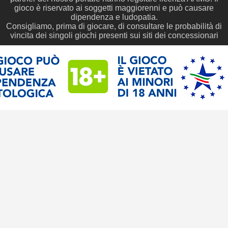
gioco è riservato ai soggetti maggiorenni e può causare
dipendenza e ludopatia.
Consigliamo, prima di giocare, di consultare le probabilità di
vincita dei singoli giochi presenti sui siti dei concessionari