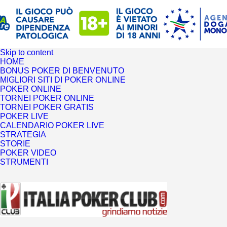
Skip to content
HOME
BONUS POKER DI BENVENUTO
MIGLIORI SITI DI POKER ONLINE
POKER ONLINE
TORNEI POKER ONLINE
TORNEI POKER GRATIS
POKER LIVE
CALENDARIO POKER LIVE
STRATEGIA
STORIE
POKER VIDEO
STRUMENTI