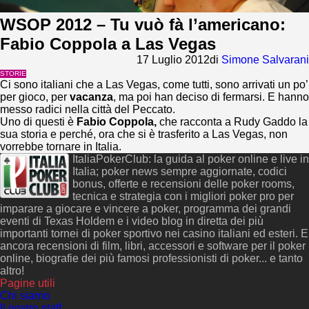
WSOP 2012 – Tu vuò fà l’americano:
Fabio Coppola a Las Vegas
17 Luglio 2012
di
Simone Salvarani
STORIE
Ci sono italiani che a Las Vegas, come tutti, sono arrivati un po’
per gioco, per
vacanza
, ma poi han deciso di fermarsi. E hanno
messo radici nella città del Peccato.
Uno di questi è
Fabio Coppola,
che racconta a Rudy Gaddo la
sua storia e perché, ora che si è trasferito a Las Vegas, non
vorrebbe tornare in Italia.
ItaliaPokerClub: la guida al poker online e live in
Italia; poker news sempre aggiornate, codici
bonus, offerte e recensioni delle poker rooms,
tecnica e strategia con i migliori poker pro per
imparare a giocare e vincere a poker, programma dei grandi
eventi di Texas Holdem e i video blog in diretta dei più
importanti tornei di poker sportivo nei casino italiani ed esteri. E
ancora recensioni di film, libri, accessori e software per il poker
online, biografie dei più famosi professionisti di poker... e tanto
altro!
Pagine utili
Chi siamo
Il nostro staff