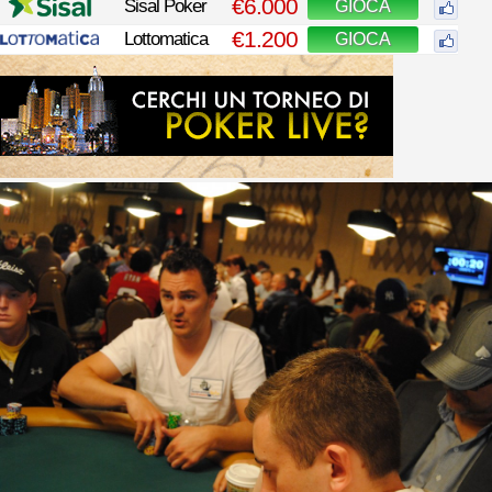
€6.000
Sisal Poker
GIOCA
€1.200
Lottomatica
GIOCA