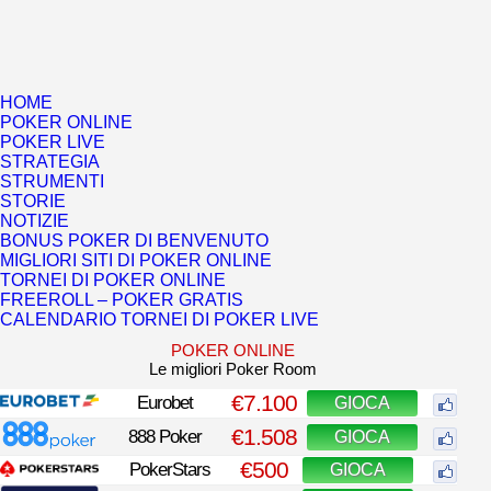
HOME
POKER ONLINE
POKER LIVE
STRATEGIA
STRUMENTI
STORIE
NOTIZIE
BONUS POKER DI BENVENUTO
MIGLIORI SITI DI POKER ONLINE
TORNEI DI POKER ONLINE
FREEROLL – POKER GRATIS
CALENDARIO TORNEI DI POKER LIVE
POKER ONLINE
Le migliori Poker Room
€7.100
Eurobet
GIOCA
€1.508
888 Poker
GIOCA
€500
PokerStars
GIOCA