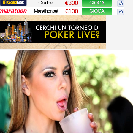
€300
Goldbet
GIOCA
€100
Marathonbet
GIOCA