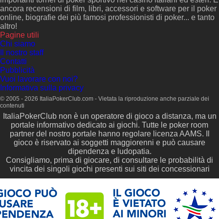
ancora recensioni di film, libri, accessori e software per il poker
online, biografie dei più famosi professionisti di poker... e tanto
altro!
Pagine utili
Chi siamo
Il nostro staff
Contatti
Pubblicità
Vuoi lavorare con noi?
Informativa sulla privacy
© 2005 - 2026 ItaliaPokerClub.com - Vietata la riproduzione anche parziale dei
contenuti
ItaliaPokerClub non è un operatore di gioco a distanza, ma un
portale informativo dedicato ai giochi. Tutte le poker room
partner del nostro portale hanno regolare licenza AAMS. Il
gioco è riservato ai soggetti maggiorenni e può causare
dipendenza e ludopatia.
Consigliamo, prima di giocare, di consultare le probabilità di
vincita dei singoli giochi presenti sui siti dei concessionari