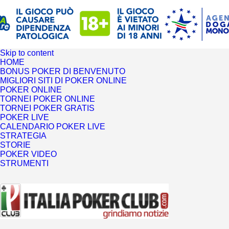
Skip to content
HOME
BONUS POKER DI BENVENUTO
MIGLIORI SITI DI POKER ONLINE
POKER ONLINE
TORNEI POKER ONLINE
TORNEI POKER GRATIS
POKER LIVE
CALENDARIO POKER LIVE
STRATEGIA
STORIE
POKER VIDEO
STRUMENTI