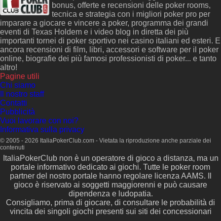
bonus, offerte e recensioni delle poker rooms,
tecnica e strategia con i migliori poker pro per
imparare a giocare e vincere a poker, programma dei grandi
eventi di Texas Holdem e i video blog in diretta dei più
importanti tornei di poker sportivo nei casino italiani ed esteri. E
ancora recensioni di film, libri, accessori e software per il poker
online, biografie dei più famosi professionisti di poker... e tanto
altro!
Pagine utili
Chi siamo
Il nostro staff
Contatti
Pubblicità
Vuoi lavorare con noi?
Informativa sulla privacy
© 2005 - 2026 ItaliaPokerClub.com - Vietata la riproduzione anche parziale dei
contenuti
ItaliaPokerClub non è un operatore di gioco a distanza, ma un
portale informativo dedicato ai giochi. Tutte le poker room
partner del nostro portale hanno regolare licenza AAMS. Il
gioco è riservato ai soggetti maggiorenni e può causare
dipendenza e ludopatia.
Consigliamo, prima di giocare, di consultare le probabilità di
vincita dei singoli giochi presenti sui siti dei concessionari