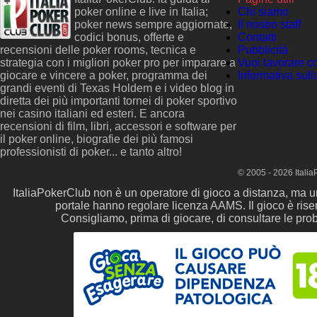
poker online e live in Italia;
Chi siamo
poker news sempre aggiornate,
Il nostro staff
codici bonus, offerte e
Contatti
recensioni delle poker rooms, tecnica e
Pubblicità
strategia con i migliori poker pro per imparare a
Vuoi lavorare c
giocare e vincere a poker, programma dei
Informativa sull
grandi eventi di Texas Holdem e i video blog in
diretta dei più importanti tornei di poker sportivo
nei casino italiani ed esteri. E ancora
recensioni di film, libri, accessori e software per
il poker online, biografie dei più famosi
professionisti di poker... e tanto altro!
© 2005 - 2026 Italia
ItaliaPokerClub non è un operatore di gioco a distanza, ma un
portale hanno regolare licenza AAMS. Il gioco è ris
Consigliamo, prima di giocare, di consultare le probab