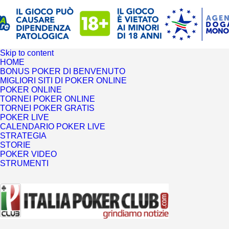
Skip to content
HOME
BONUS POKER DI BENVENUTO
MIGLIORI SITI DI POKER ONLINE
POKER ONLINE
TORNEI POKER ONLINE
TORNEI POKER GRATIS
POKER LIVE
CALENDARIO POKER LIVE
STRATEGIA
STORIE
POKER VIDEO
STRUMENTI