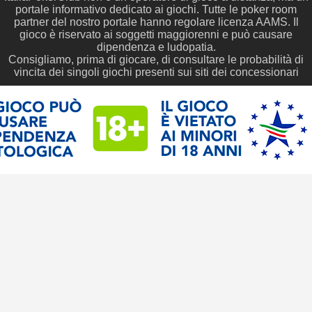
portale informativo dedicato ai giochi. Tutte le poker room
partner del nostro portale hanno regolare licenza AAMS. Il
gioco è riservato ai soggetti maggiorenni e può causare
dipendenza e ludopatia.
Consigliamo, prima di giocare, di consultare le probabilità di
vincita dei singoli giochi presenti sui siti dei concessionari