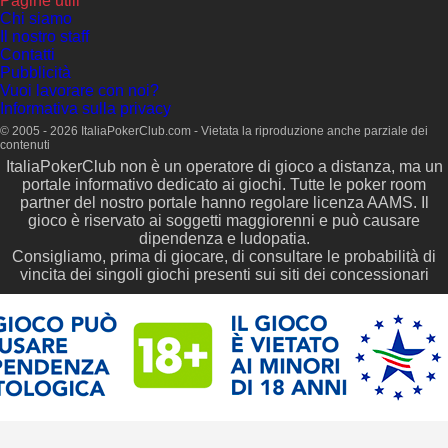
Pagine utili
Chi siamo
Il nostro staff
Contatti
Pubblicità
Vuoi lavorare con noi?
Informativa sulla privacy
© 2005 - 2026 ItaliaPokerClub.com - Vietata la riproduzione anche parziale dei
contenuti
ItaliaPokerClub non è un operatore di gioco a distanza, ma un
portale informativo dedicato ai giochi. Tutte le poker room
partner del nostro portale hanno regolare licenza AAMS. Il
gioco è riservato ai soggetti maggiorenni e può causare
dipendenza e ludopatia.
Consigliamo, prima di giocare, di consultare le probabilità di
vincita dei singoli giochi presenti sui siti dei concessionari