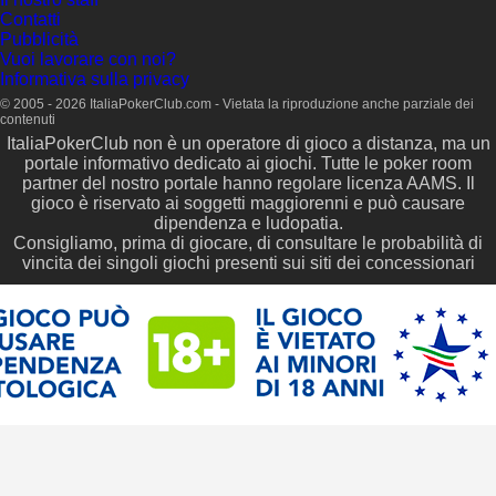
Contatti
Pubblicità
Vuoi lavorare con noi?
Informativa sulla privacy
© 2005 - 2026 ItaliaPokerClub.com - Vietata la riproduzione anche parziale dei
contenuti
ItaliaPokerClub non è un operatore di gioco a distanza, ma un
portale informativo dedicato ai giochi. Tutte le poker room
partner del nostro portale hanno regolare licenza AAMS. Il
gioco è riservato ai soggetti maggiorenni e può causare
dipendenza e ludopatia.
Consigliamo, prima di giocare, di consultare le probabilità di
vincita dei singoli giochi presenti sui siti dei concessionari