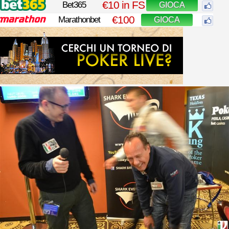
€10 in FS
Bet365
GIOCA
€100
Marathonbet
GIOCA