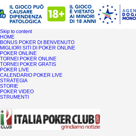
Skip to content
HOME
BONUS POKER DI BENVENUTO
MIGLIORI SITI DI POKER ONLINE
POKER ONLINE
TORNEI POKER ONLINE
TORNEI POKER GRATIS
POKER LIVE
CALENDARIO POKER LIVE
STRATEGIA
STORIE
POKER VIDEO
STRUMENTI