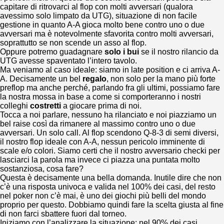
capitare di ritrovarci al flop con molti avversari (qualora
avessimo solo limpato da UTG), situazione di non facile
gestione in quanto A-A gioca molto bene contro uno o due
avversari ma è notevolmente sfavorita contro molti avversari,
soprattutto se non scende un asso al flop.
Oppure potremo guadagnare
solo i bui
se il nostro rilancio da
UTG avesse spaventato l’intero tavolo.
Ma veniamo al caso ideale: siamo in late position e ci arriva A-
A. Decisamente un bel
regalo
, non solo per la mano più forte
preflop ma anche perché, parlando fra gli ultimi, possiamo fare
la nostra mossa in base a come si comporteranno i nostri
colleghi
costretti
a giocare prima di noi.
Tocca a noi parlare, nessuno ha rilanciato e noi piazziamo un
bel raise così da rimanere al massimo contro uno o due
avversari. Un solo call. Al flop scendono Q-8-3 di semi diversi,
il nostro flop ideale con A-A, nessun pericolo imminente di
scale e/o colori. Siamo certi che il nostro avversario checki per
lasciarci la parola ma invece ci piazza una puntata molto
sostanziosa, cosa fare?
Questa è decisamente una bella domanda. Inutile dire che non
c’è una risposta univoca e valida nel 100% dei casi, del resto
nel poker non c’è mai, è uno dei giochi più belli del mondo
proprio per questo. Dobbiamo quindi fare la scelta giusta al fine
di non farci sbattere fuori dal torneo.
Iniziamo con l’analizzare la situazione: nel 90% dei casi,