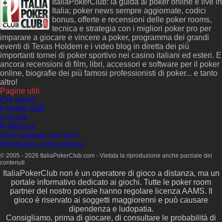
ItaliaPokerClub: la guida al poker online e live in
Italia; poker news sempre aggiornate, codici
bonus, offerte e recensioni delle poker rooms,
tecnica e strategia con i migliori poker pro per
imparare a giocare e vincere a poker, programma dei grandi
eventi di Texas Holdem e i video blog in diretta dei più
importanti tornei di poker sportivo nei casino italiani ed esteri. E
ancora recensioni di film, libri, accessori e software per il poker
online, biografie dei più famosi professionisti di poker... e tanto
altro!
Pagine utili
Chi siamo
Il nostro staff
Contatti
Pubblicità
Vuoi lavorare con noi?
Informativa sulla privacy
© 2005 - 2026 ItaliaPokerClub.com - Vietata la riproduzione anche parziale dei
contenuti
ItaliaPokerClub non è un operatore di gioco a distanza, ma un
portale informativo dedicato ai giochi. Tutte le poker room
partner del nostro portale hanno regolare licenza AAMS. Il
gioco è riservato ai soggetti maggiorenni e può causare
dipendenza e ludopatia.
Consigliamo, prima di giocare, di consultare le probabilità di