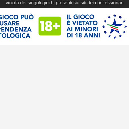
vincita dei singoli giochi presenti sui siti dei concessionari