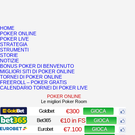
HOME
POKER ONLINE
POKER LIVE
STRATEGIA
STRUMENTI
STORIE
NOTIZIE
BONUS POKER DI BENVENUTO
MIGLIORI SITI DI POKER ONLINE
TORNEI DI POKER ONLINE
FREEROLL – POKER GRATIS
CALENDARIO TORNEI DI POKER LIVE
POKER ONLINE
Le migliori Poker Room
€300
Goldbet
GIOCA
€10 in FS
Bet365
GIOCA
€7.100
Eurobet
GIOCA