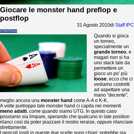
Giocare le monster hand preflop e
postflop
31 Agosto 2010
di
Staff IPC
STRATEGIA
Quando si gioca
un torneo,
specialmente un
grande torneo
, e
magari non si ha
uno stack tale da
permettere un
gioco un po’ più
loose
, ecco che ci
vediamo costretti
ad aspettare una
mano “decente”,
meglio ancora una
monster hand
come A-A o K-K.
A volte purtroppo tale monster hand ci capita nei momenti
meno
adatti
, come quando siamo UTG. In questo caso
possiamo sia limpare, sperando che qualcuno in late position
rilanci così da poter piazzare il nostro reraise, oppure rilanciare
direttamente.
I pericoli insiti in queste due scelte sono chiari: potrebbe sia