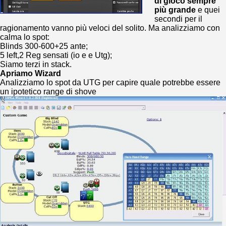
di gioco sempre
più grande
e quei
secondi per il
ragionamento vanno più veloci del solito. Ma analizziamo con
calma lo spot:
Blinds 300-600+25 ante;
5 left,2 Reg sensati (io e e Utg);
Siamo terzi in stack.
Apriamo Wizard
Analizziamo lo spot da UTG per capire quale potrebbe essere
un ipotetico range di shove