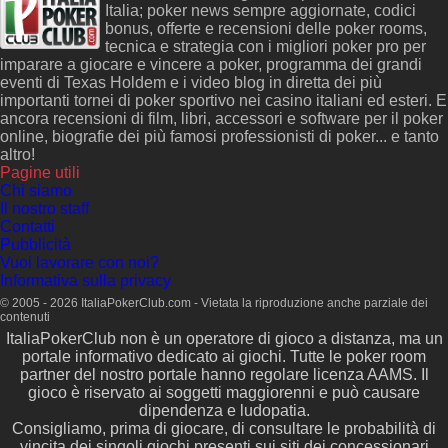
Italia; poker news sempre aggiornate, codici
bonus, offerte e recensioni delle poker rooms,
tecnica e strategia con i migliori poker pro per
imparare a giocare e vincere a poker, programma dei grandi
eventi di Texas Holdem e i video blog in diretta dei più
importanti tornei di poker sportivo nei casino italiani ed esteri. E
ancora recensioni di film, libri, accessori e software per il poker
online, biografie dei più famosi professionisti di poker... e tanto
altro!
Pagine utili
Chi siamo
Il nostro staff
Contatti
Pubblicità
Vuoi lavorare con noi?
Informativa sulla privacy
© 2005 - 2026 ItaliaPokerClub.com - Vietata la riproduzione anche parziale dei
contenuti
ItaliaPokerClub non è un operatore di gioco a distanza, ma un
portale informativo dedicato ai giochi. Tutte le poker room
partner del nostro portale hanno regolare licenza AAMS. Il
gioco è riservato ai soggetti maggiorenni e può causare
dipendenza e ludopatia.
Consigliamo, prima di giocare, di consultare le probabilità di
vincita dei singoli giochi presenti sui siti dei concessionari