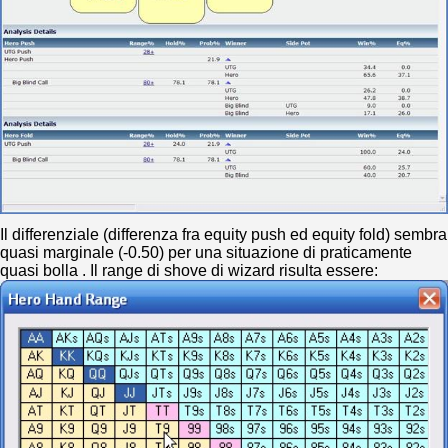
Il differenziale (differenza fra equity push ed equity fold) sembra
quasi marginale (-0.50) per una situazione di praticamente
quasi bolla . Il range di shove di wizard risulta essere: