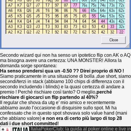
Secondo wizard qui non ha senso un ipotetico flip con AK o AQ
ma bisogna avere una certezza: UNA MONSTER! Allora la
domanda sorge spontanea:
Ha senso prendersi qua un -0.50 ?? Direi proprio di NO !
Siamo praticamente in una situazione di bolla ,due short, siamo
secondi/terzi in stack (abbiamo 100 chips di differenza con il
secondo includendo i blinds) e la quasi certezza di andare a
premio ! Perchè rischiare così tanto? O meglio,
perché
rischiare di giocarci un flip partendo al 40%?
Il regular che shova da utg e’ mio amico e recentemente
abbiamo avuto l’occasione di disquisire sullo spot. Mi ha
confessato che in questo spot shovava solo value hand (mani
che abbiano valore)
e non era di certo più largo di top 28
dati i due short committed
!
ItaliaPokerClub: la guida al poker online e live in