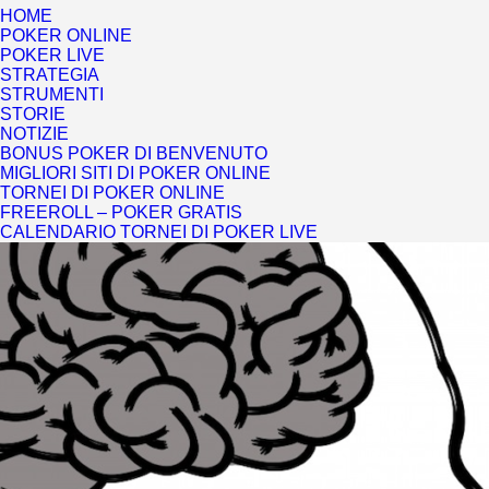
HOME
POKER ONLINE
POKER LIVE
STRATEGIA
STRUMENTI
STORIE
NOTIZIE
BONUS POKER DI BENVENUTO
MIGLIORI SITI DI POKER ONLINE
TORNEI DI POKER ONLINE
FREEROLL – POKER GRATIS
CALENDARIO TORNEI DI POKER LIVE