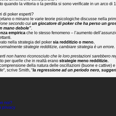
o quando la vittoria o la perdita si sono verificate in un arco di
ri di poker esperti?
ortano o minano le varie teorie psicologiche discusse nella prima
azione secondo cui
un giocatore di poker che ha perso un gro
 un mano debole”
.
enza empirica
che lo stesso fenomeno – l’aumento dell’assunzio
ttanti.
to nella strategia del poker
sia redditizio o meno.
normalmente strategie redditizie, cambiare strategia è un errore.
perti non hanno riconosciuto che le loro prestazioni sarebbero r
o per quelle che in realtà erano
strategie meno redditizie.
 comprensione della natura delle oscillazioni (buone e cattive) e
de
“, scrive Smith, “
la regressione ad un periodo nero, suggeri
on noi?
a privacy