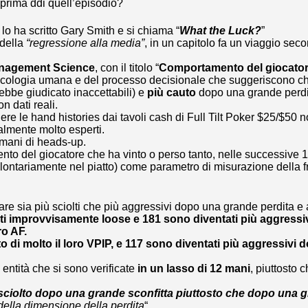
 prima ddi quell’episodio?
lo ha scritto Gary Smith e si chiama “
What the Luck?
”
 della
“regressione alla media”
, in un capitolo fa un viaggio sec
nagement Science
, con il titolo “
Comportamento del giocatore 
psicologia umana e del processo decisionale che suggeriscono c
bbe giudicato inaccettabili) e
più cauto
dopo una grande perdita
 dati reali.
ere le hand histories dai tavoli cash di Full Tilt Poker $25/$5
almente molto esperti.
mani di heads-up.
o del giocatore che ha vinto o perso tanto, nelle successive 12
volontariamente nel piatto) come parametro di misurazione della f
ventare sia più sciolti che più aggressivi dopo una grande perdita
ti improvvisamente loose e 181 sono diventati più aggressi
ro AF.
 di molto il loro VPIP, e 117 sono diventati più aggressivi 
 entità che si sono verificate
in un lasso di 12 mani
, piuttosto 
sciolto dopo una grande sconfitta piuttosto che dopo una gr
ella dimensione della perdita
“.