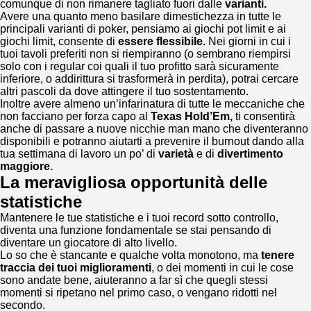
comunque di non rimanere tagliato fuori dalle
varianti.
Avere una quanto meno basilare dimestichezza in tutte le
principali varianti di poker, pensiamo ai giochi pot limit e ai
giochi limit, consente di
essere flessibile.
Nei giorni in cui i
tuoi tavoli preferiti non si riempiranno (o sembrano riempirsi
solo con i regular coi quali il tuo profitto sarà sicuramente
inferiore, o addirittura si trasformerà in perdita), potrai cercare
altri pascoli da dove attingere il tuo sostentamento.
Inoltre avere almeno un’infarinatura di tutte le meccaniche che
non facciano per forza capo al
Texas Hold’Em,
ti consentirà
anche di passare a nuove nicchie man mano che diventeranno
disponibili e potranno aiutarti a prevenire il burnout dando alla
tua settimana di lavoro un po’ di
varietà
e di
divertimento
maggiore.
La meravigliosa opportunità delle
statistiche
Mantenere le tue statistiche e i tuoi record sotto controllo,
diventa una funzione fondamentale se stai pensando di
diventare un giocatore di alto livello.
Lo so che è stancante e qualche volta monotono, ma
tenere
traccia dei tuoi miglioramenti
, o dei momenti in cui le cose
sono andate bene, aiuteranno a far sì che quegli stessi
momenti si ripetano nel primo caso, o vengano ridotti nel
secondo.