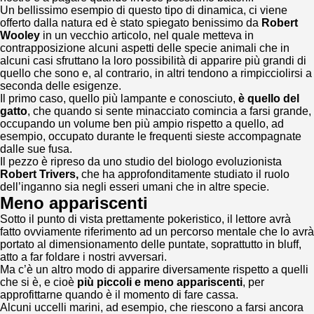
Un bellissimo esempio di questo tipo di dinamica, ci viene
offerto dalla natura ed è stato spiegato benissimo da
Robert
Wooley
in un vecchio articolo, nel quale metteva in
contrapposizione alcuni aspetti delle specie animali che in
alcuni casi sfruttano la loro possibilità di apparire più grandi di
quello che sono e, al contrario, in altri tendono a rimpicciolirsi a
seconda delle esigenze.
Il primo caso, quello più lampante e conosciuto,
è quello del
gatto
, che quando si sente minacciato comincia a farsi grande,
occupando un volume ben più ampio rispetto a quello, ad
esempio, occupato durante le frequenti sieste accompagnate
dalle sue fusa.
Il pezzo è ripreso da uno studio del biologo evoluzionista
Robert Trivers,
che ha approfonditamente studiato il ruolo
dell’inganno sia negli esseri umani che in altre specie.
Meno appariscenti
Sotto il punto di vista prettamente pokeristico, il lettore avrà
fatto ovviamente riferimento ad un percorso mentale che lo avrà
portato al dimensionamento delle puntate, soprattutto in bluff,
atto a far foldare i nostri avversari.
Ma c’è un altro modo di apparire diversamente rispetto a quelli
che si è, e cioè
più piccoli e meno appariscenti
, per
approfittarne quando è il momento di fare cassa.
Alcuni uccelli marini, ad esempio, che riescono a farsi ancora