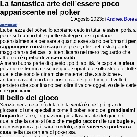
La fantastica arte dell’essere poco
appariscente nel poker
1 Agosto 2023
di
Andrea Borea
STRATEGIA
La bellezza del poker, lo abbiamo detto in tutte le salse, porta a
porre sul campo tutte quelle strategie che ci portano
potenzialmente a pensare a quanto esse siano performanti
per
raggiungere i nostri scopi
nel poker, che, nella stragrande
maggioranza dei casi, si identificano nel mero traguardo che
altro non è
quello di vincere soldi.
Almeno buona parte di questo tipo di abilità, fa capo alla
sfera
puramente
tecnica
e si prefigura soprattutto sullo studio di tutte
quelle che sono le dinamiche matematiche, statistiche e,
andando avanti con la conoscenza del giochino, di livelli di
pensiero che sconfinano ben oltre il valore oggettivo delle carte
che giochiamo.
Il bello del gioco
Senza menarcela più di tanto, la verità è che i più grandi
giocatori di una specialità come il poker, sono dei
grandissimi
bugiardi
e, anzi, l’equazione più affascinante del gioco, è
quella che fa capo al fatto che
meglio racconti le tue bugie
e,
di conseguenza più sarai creduto, e
più successi porterai a
casa
nella tua carriera di pokerista.