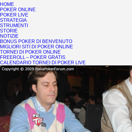
HOME
POKER ONLINE
POKER LIVE
STRATEGIA
STRUMENTI
STORIE
NOTIZIE
BONUS POKER DI BENVENUTO
MIGLIORI SITI DI POKER ONLINE
TORNEI DI POKER ONLINE
FREEROLL – POKER GRATIS
CALENDARIO TORNEI DI POKER LIVE