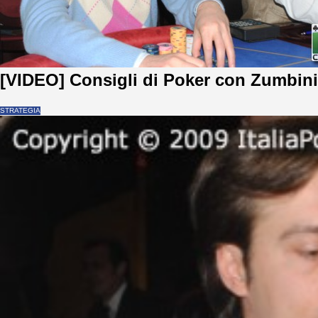
[VIDEO] Consigli di Poker con Zumbini:
STRATEGIA