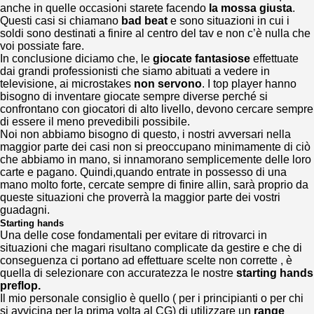
anche in quelle occasioni starete facendo
la mossa giusta
.
Questi casi si chiamano
bad beat
e sono situazioni in cui i
soldi sono destinati a finire al centro del tav e non c’è nulla che
voi possiate fare.
In conclusione diciamo che, le
giocate fantasiose
effettuate
dai grandi professionisti che siamo abituati a vedere in
televisione, ai microstakes
non servono
. I top player hanno
bisogno di inventare giocate sempre diverse perché si
confrontano con giocatori di alto livello, devono cercare sempre
di essere il meno prevedibili possibile.
Noi non abbiamo bisogno di questo, i nostri avversari nella
maggior parte dei casi non si preoccupano minimamente di ciò
che abbiamo in mano, si innamorano semplicemente delle loro
carte e pagano. Quindi,quando entrate in possesso di una
mano molto forte, cercate sempre di finire allin, sarà proprio da
queste situazioni che proverrà la maggior parte dei vostri
guadagni.
Starting hands
Una delle cose fondamentali per evitare di ritrovarci in
situazioni che magari risultano complicate da gestire e che di
conseguenza ci portano ad effettuare scelte non corrette , è
quella di selezionare con accuratezza le nostre
starting hands
preflop.
Il mio personale consiglio è quello ( per i principianti o per chi
si avvicina per la prima volta al CG) di utilizzare un
range