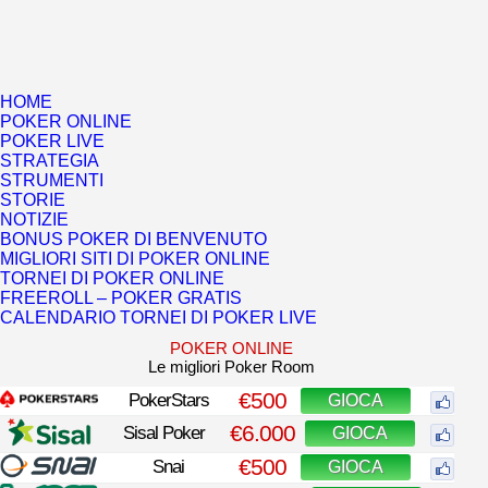
HOME
POKER ONLINE
POKER LIVE
STRATEGIA
STRUMENTI
STORIE
NOTIZIE
BONUS POKER DI BENVENUTO
MIGLIORI SITI DI POKER ONLINE
TORNEI DI POKER ONLINE
FREEROLL – POKER GRATIS
CALENDARIO TORNEI DI POKER LIVE
POKER ONLINE
Le migliori Poker Room
€500
PokerStars
GIOCA
€6.000
Sisal Poker
GIOCA
€500
Snai
GIOCA