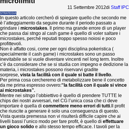
microlimiti
11 Settembre 2012
di
Staff IPC
STRATEGIA
In questo articolo cercherò di spiegare quello che secondo me
è l’atteggiamento da seguire durante il periodo passato a
grindare i
microstakes
. Il primo ma grande errore di un player
che passa dai stngo al cash game è quello di voler saltare i
microstakes, perché reputati troppo spesso noiosi e poco
profittevoli.
Non è affatto cosi, come per ogni disciplina pokeristica (
specialmente il cash game) i microstakes sono un passo
inevitabile se si vuole diventare vincenti nel long term. Inoltre
c’è da considerare che se si studia con impegno e dedizione la
materia, i microstakes possono riservarvi gradite
sorprese,
vista la facilità con il quale si batte il livello
.
Per prima cosa cercheremo di metabolizzare bene il concetto
da me prima espresso ovvero:
“la facilità con il quale si vince
ai microstakes”.
Mentre nei sitngo l’obbiettivo è quello di prendere TUTTE le
chips dei nostri avversari, nel CG l’unica cosa che ci deve
importare è quella di
commettere meno errori di tutti
.Il profit
che riuscite a generare è solo una conseguenza di questo.
Vista questa premessa non vi risulterà difficile capire che ai
livelli bassi l’unico modo per fare profit, è quello di
effettuare
un gioco solido
e allo stesso tempo efficace. I tavoli per la