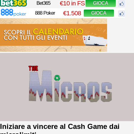
€10 in FS
Bet365
GIOCA
€1.508
888 Poker
GIOCA
Iniziare a vincere al Cash Game dai