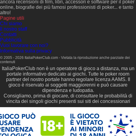
ancora recensioni di film, libri, accessori e software per il poker
online, biografie dei più famosi professionisti di poker... e tanto
altro!
Pagine utili
Chi siamo
Il nostro staff
Contatti
Pubblicità
Vuoi lavorare con noi?
Informativa sulla privacy
© 2005 - 2026 ItaliaPokerClub.com - Vietata la riproduzione anche parziale dei
contenuti
ItaliaPokerClub non è un operatore di gioco a distanza, ma un
portale informativo dedicato ai giochi. Tutte le poker room
partner del nostro portale hanno regolare licenza AAMS. Il
gioco è riservato ai soggetti maggiorenni e può causare
dipendenza e ludopatia.
Consigliamo, prima di giocare, di consultare le probabilità di
vincita dei singoli giochi presenti sui siti dei concessionari