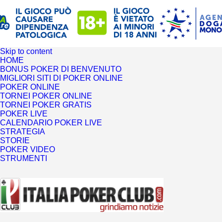
Skip to content
HOME
BONUS POKER DI BENVENUTO
MIGLIORI SITI DI POKER ONLINE
POKER ONLINE
TORNEI POKER ONLINE
TORNEI POKER GRATIS
POKER LIVE
CALENDARIO POKER LIVE
STRATEGIA
STORIE
POKER VIDEO
STRUMENTI