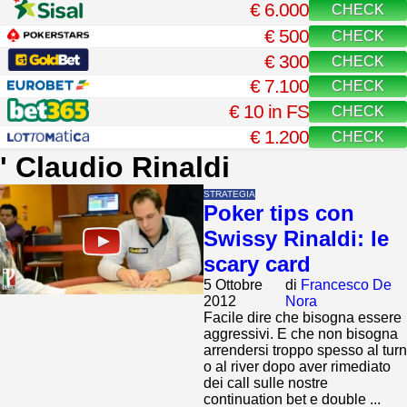
€ 6.000
CHECK
€ 500
CHECK
€ 300
CHECK
€ 7.100
CHECK
€ 10 in FS
CHECK
€ 1.200
CHECK
' Claudio Rinaldi
STRATEGIA
Poker tips con
Swissy Rinaldi: le
scary card
5 Ottobre
di
Francesco De
2012
Nora
Facile dire che bisogna essere
aggressivi. E che non bisogna
arrendersi troppo spesso al turn
o al river dopo aver rimediato
dei call sulle nostre
continuation bet e double ...