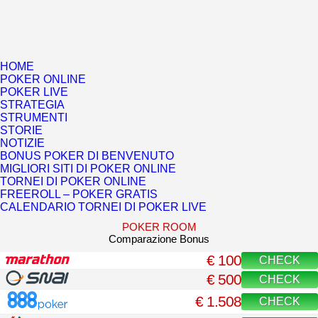
HOME
POKER ONLINE
POKER LIVE
STRATEGIA
STRUMENTI
STORIE
NOTIZIE
BONUS POKER DI BENVENUTO
MIGLIORI SITI DI POKER ONLINE
TORNEI DI POKER ONLINE
FREEROLL – POKER GRATIS
CALENDARIO TORNEI DI POKER LIVE
POKER ROOM
Comparazione Bonus
€ 100
CHECK
€ 500
CHECK
€ 1.508
CHECK