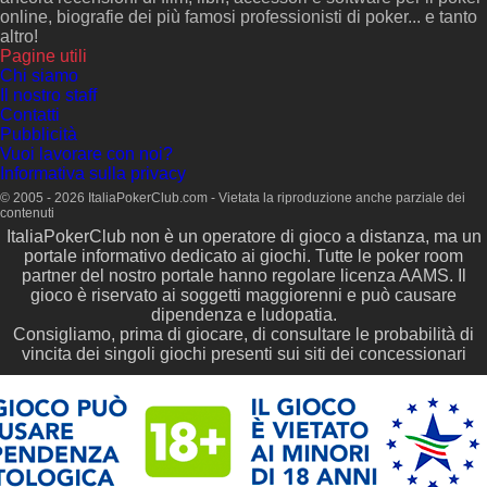
online, biografie dei più famosi professionisti di poker... e tanto
altro!
Pagine utili
Chi siamo
Il nostro staff
Contatti
Pubblicità
Vuoi lavorare con noi?
Informativa sulla privacy
© 2005 - 2026 ItaliaPokerClub.com - Vietata la riproduzione anche parziale dei
contenuti
ItaliaPokerClub non è un operatore di gioco a distanza, ma un
portale informativo dedicato ai giochi. Tutte le poker room
partner del nostro portale hanno regolare licenza AAMS. Il
gioco è riservato ai soggetti maggiorenni e può causare
dipendenza e ludopatia.
Consigliamo, prima di giocare, di consultare le probabilità di
vincita dei singoli giochi presenti sui siti dei concessionari