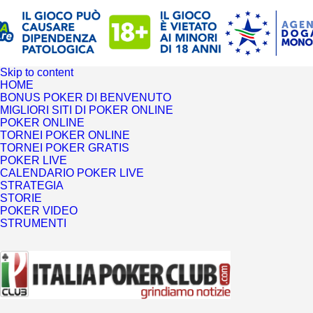
Skip to content
HOME
BONUS POKER DI BENVENUTO
MIGLIORI SITI DI POKER ONLINE
POKER ONLINE
TORNEI POKER ONLINE
TORNEI POKER GRATIS
POKER LIVE
CALENDARIO POKER LIVE
STRATEGIA
STORIE
POKER VIDEO
STRUMENTI