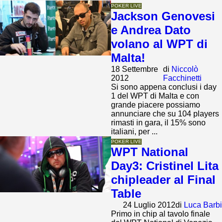
POKER LIVE
Jackson Genovesi
e Andrea Dato
volano al WPT di
Malta!
18 Settembre
di
Niccolò
2012
Facchinetti
Si sono appena conclusi i day
1 del WPT di Malta e con
grande piacere possiamo
annunciare che su 104 players
rimasti in gara, il 15% sono
italiani, per ...
POKER LIVE
WPT National
Day3: Cristinel Lita
chipleader al Final
Table
24 Luglio 2012
di
Luca Barbi
Primo in chip al tavolo finale