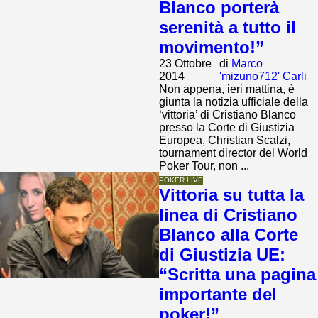
Blanco porterà
serenità a tutto il
movimento!”
23 Ottobre
di
Marco
2014
'mizuno712' Carli
Non appena, ieri mattina, è
giunta la notizia ufficiale della
‘vittoria’ di Cristiano Blanco
presso la Corte di Giustizia
Europea, Christian Scalzi,
tournament director del World
Poker Tour, non ...
POKER LIVE
Vittoria su tutta la
linea di Cristiano
Blanco alla Corte
di Giustizia UE:
“Scritta una pagina
importante del
poker!”