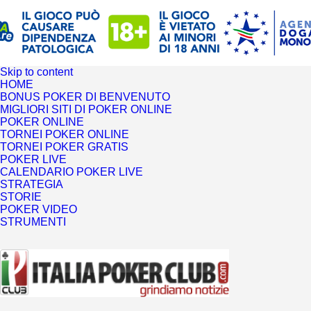
Skip to content
HOME
BONUS POKER DI BENVENUTO
MIGLIORI SITI DI POKER ONLINE
POKER ONLINE
TORNEI POKER ONLINE
TORNEI POKER GRATIS
POKER LIVE
CALENDARIO POKER LIVE
STRATEGIA
STORIE
POKER VIDEO
STRUMENTI