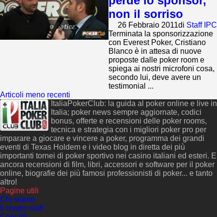
perde lo sponsor,
non il sorriso
26 Febbraio 2011
di
Staff IPC
Terminata la sponsorizzazione
con Everest Poker, Cristiano
Blanco è in attesa di nuove
proposte dalle poker room e
spiega ai nostri microfoni cosa,
secondo lui, deve avere un
testimonial ...
Navigazione
Articoli meno recenti
ItaliaPokerClub: la guida al poker online e live in
articoli
Italia; poker news sempre aggiornate, codici
bonus, offerte e recensioni delle poker rooms,
tecnica e strategia con i migliori poker pro per
imparare a giocare e vincere a poker, programma dei grandi
eventi di Texas Holdem e i video blog in diretta dei più
importanti tornei di poker sportivo nei casino italiani ed esteri. E
ancora recensioni di film, libri, accessori e software per il poker
online, biografie dei più famosi professionisti di poker... e tanto
altro!
Pagine utili
Chi siamo
Il nostro staff
Contatti