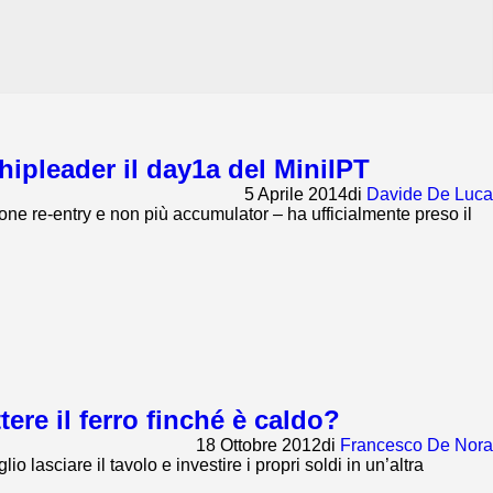
hipleader il day1a del MiniIPT
5 Aprile 2014
di
Davide De Luca
ione re-entry e non più accumulator – ha ufficialmente preso il
ere il ferro finché è caldo?
18 Ottobre 2012
di
Francesco De Nora
o lasciare il tavolo e investire i propri soldi in un’altra