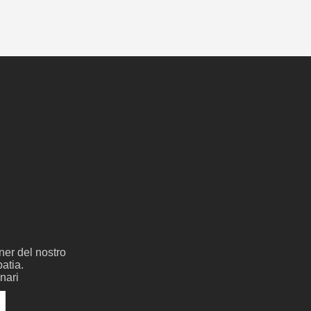
ner del nostro
atia.
nari