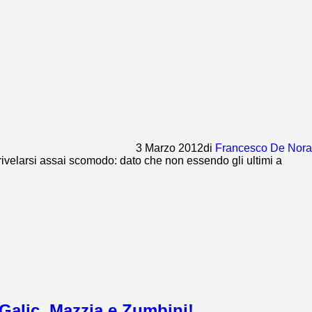
3 Marzo 2012
di
Francesco De Nora
ò rivelarsi assai scomodo: dato che non essendo gli ultimi a
 Galic, Mazzia e Zumbini!