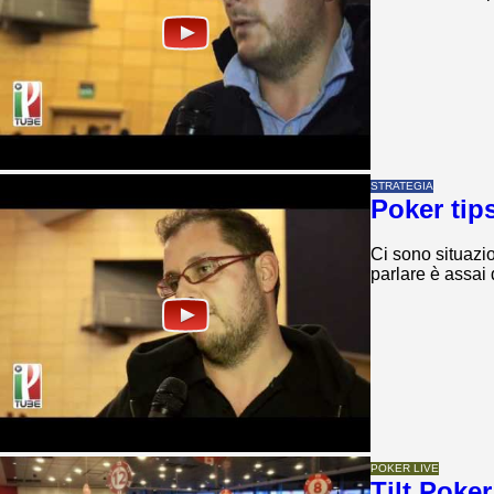
STRATEGIA
Poker tips
Ci sono situazio
parlare è assai 
POKER LIVE
Tilt Poke