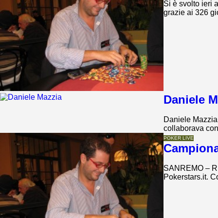
Si è svolto ier
grazie ai 326 gio
Daniele M
Daniele Mazzia è
collaborava con
POKER LIVE
Campionat
SANREMO – Ripar
Pokerstars.it. Co