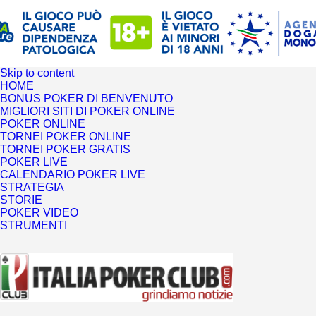
Skip to content
HOME
BONUS POKER DI BENVENUTO
MIGLIORI SITI DI POKER ONLINE
POKER ONLINE
TORNEI POKER ONLINE
TORNEI POKER GRATIS
POKER LIVE
CALENDARIO POKER LIVE
STRATEGIA
STORIE
POKER VIDEO
STRUMENTI