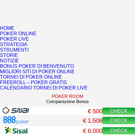
HOME
POKER ONLINE
POKER LIVE
STRATEGIA
STRUMENTI
STORIE
NOTIZIE
BONUS POKER DI BENVENUTO
MIGLIORI SITI DI POKER ONLINE
TORNEI DI POKER ONLINE
FREEROLL – POKER GRATIS
CALENDARIO TORNEI DI POKER LIVE
POKER ROOM
Comparazione Bonus
€ 500
CHECK
€ 1.508
CHECK
€ 6.000
CHECK