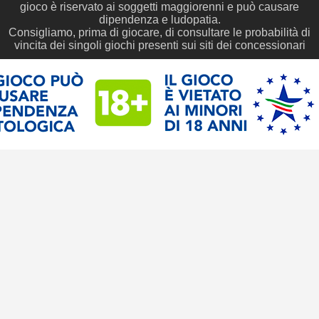
gioco è riservato ai soggetti maggiorenni e può causare
dipendenza e ludopatia.
Consigliamo, prima di giocare, di consultare le probabilità di
vincita dei singoli giochi presenti sui siti dei concessionari