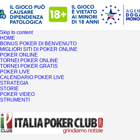
Skip to content
HOME
BONUS POKER DI BENVENUTO
MIGLIORI SITI DI POKER ONLINE
POKER ONLINE
TORNEI POKER ONLINE
TORNEI POKER GRATIS
POKER LIVE
CALENDARIO POKER LIVE
STRATEGIA
STORIE
POKER VIDEO
STRUMENTI