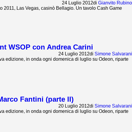
24 Luglio 2012
di
Gianvito Rubino
nno 2011, Las Vegas, casinò Bellagio. Un tavolo Cash Game
ent WSOP con Andrea Carini
24 Luglio 2012
di
Simone Salvarani
va edizione, in onda ogni domenica di luglio su Odeon, riparte
co Fantini (parte II)
20 Luglio 2012
di
Simone Salvarani
va edizione, in onda ogni domenica di luglio su Odeon, riparte