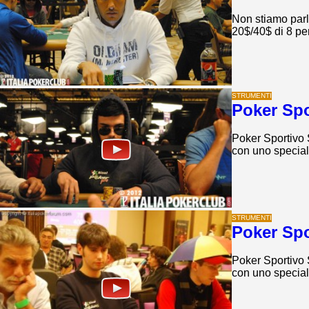
Non stiamo parl
20$/40$ di 8 per
STRUMENTI
Poker Spo
Poker Sportivo 
con uno special
STRUMENTI
Poker Spo
Poker Sportivo 
con uno special