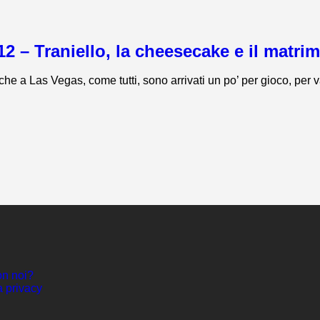
 – Traniello, la cheesecake e il matri
 che a Las Vegas, come tutti, sono arrivati un po’ per gioco, pe
on noi?
a privacy