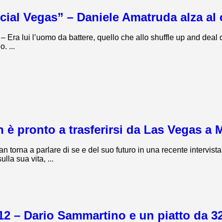
ial Vegas” – Daniele Amatruda alza al c
ra lui l’uomo da battere, quello che allo shuffle up and deal d
. ...
è pronto a trasferirsi da Las Vegas a 
n torna a parlare di se e del suo futuro in una recente intervist
lla sua vita, ...
 – Dario Sammartino e un piatto da 3