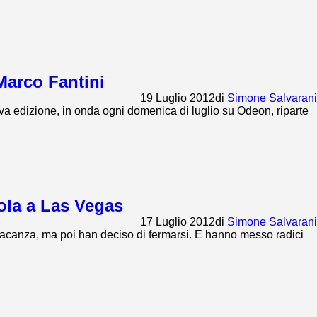
arco Fantini
19 Luglio 2012
di
Simone Salvarani
va edizione, in onda ogni domenica di luglio su Odeon, riparte
ola a Las Vegas
17 Luglio 2012
di
Simone Salvarani
r vacanza, ma poi han deciso di fermarsi. E hanno messo radici