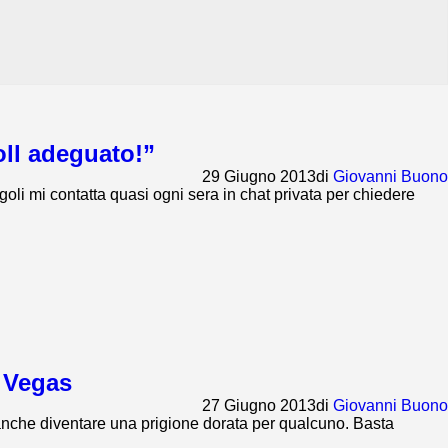
oll adeguato!”
29 Giugno 2013
di
Giovanni Buono
li mi contatta quasi ogni sera in chat privata per chiedere
a Vegas
27 Giugno 2013
di
Giovanni Buono
 anche diventare una prigione dorata per qualcuno. Basta