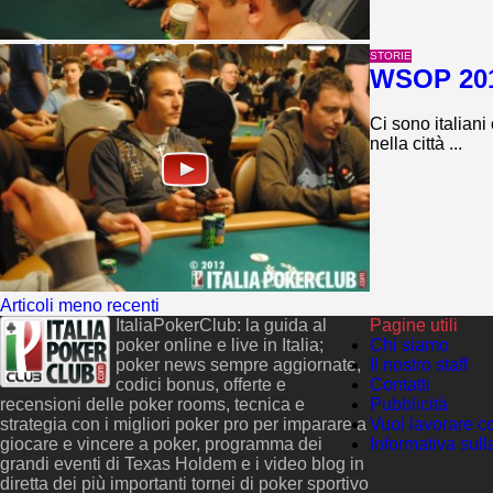
STORIE
WSOP 2012
Ci sono italiani
nella città ...
Navigazione
Articoli meno recenti
ItaliaPokerClub: la guida al
Pagine utili
articoli
poker online e live in Italia;
Chi siamo
poker news sempre aggiornate,
Il nostro staff
codici bonus, offerte e
Contatti
recensioni delle poker rooms, tecnica e
Pubblicità
strategia con i migliori poker pro per imparare a
Vuoi lavorare c
giocare e vincere a poker, programma dei
Informativa sull
grandi eventi di Texas Holdem e i video blog in
diretta dei più importanti tornei di poker sportivo