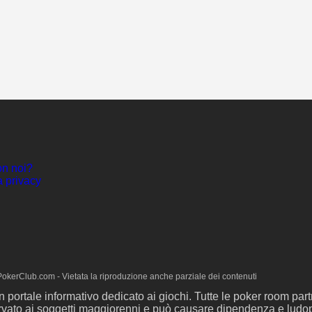
on noi?
a privacy
PokerClub.com - Vietata la riproduzione anche parziale dei contenuti
 portale informativo dedicato ai giochi. Tutte le poker room part
ervato ai soggetti maggiorenni e può causare dipendenza e ludop