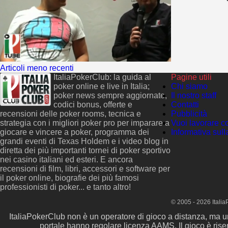
Navigazione
Articoli meno recenti
ItaliaPokerClub: la guida al
Pagine utili
articoli
poker online e live in Italia;
Chi siamo
poker news sempre aggiornate,
Il nostro staff
codici bonus, offerte e
Contatti
recensioni delle poker rooms, tecnica e
Pubblicità
strategia con i migliori poker pro per imparare a
Vuoi lavorare c
giocare e vincere a poker, programma dei
Informativa sull
grandi eventi di Texas Holdem e i video blog in
diretta dei più importanti tornei di poker sportivo
nei casino italiani ed esteri. E ancora
recensioni di film, libri, accessori e software per
il poker online, biografie dei più famosi
professionisti di poker... e tanto altro!
© 2005 - 2026 Italia
ItaliaPokerClub non è un operatore di gioco a distanza, ma un
portale hanno regolare licenza AAMS. Il gioco è ris