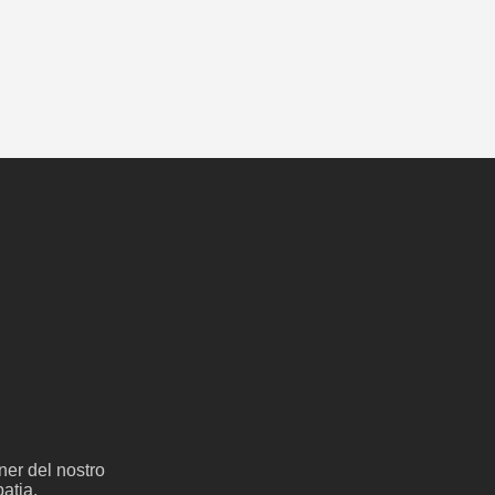
ner del nostro
atia.