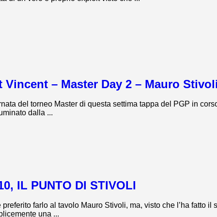
 Vincent – Master Day 2 – Mauro Stivoli
nata del torneo Master di questa settima tappa del PGP in corso
uminato dalla ...
0, IL PUNTO DI STIVOLI
 preferito farlo al tavolo Mauro Stivoli, ma, visto che l’ha fatto i
plicemente una ...