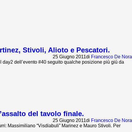
inez, Stivoli, Alioto e Pescatori.
25 Giugno 2011
di
Francesco De Nora
nel day2 dell’evento #40 seguito qualche posizione più giù da
assalto del tavolo finale.
25 Giugno 2011
di
Francesco De Nora
ri: Massimiliano “Visdiabuli” Marinez e Mauro Stivoli. Per