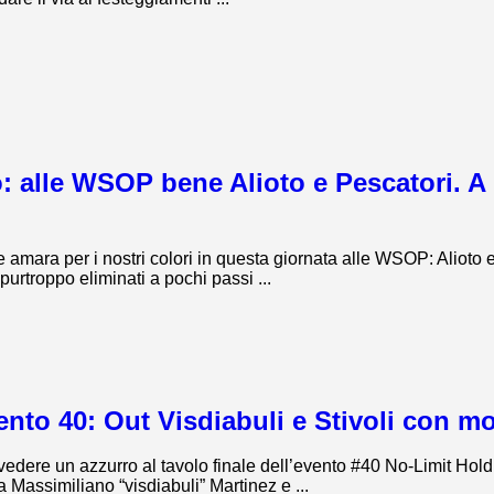
: alle WSOP bene Alioto e Pescatori. A 
 amara per i nostri colori in questa giornata alle WSOP: Alioto 
urtroppo eliminati a pochi passi ...
to 40: Out Visdiabuli e Stivoli con mo
vedere un azzurro al tavolo finale dell’evento #40 No-Limit H
ia Massimiliano “visdiabuli” Martinez e ...