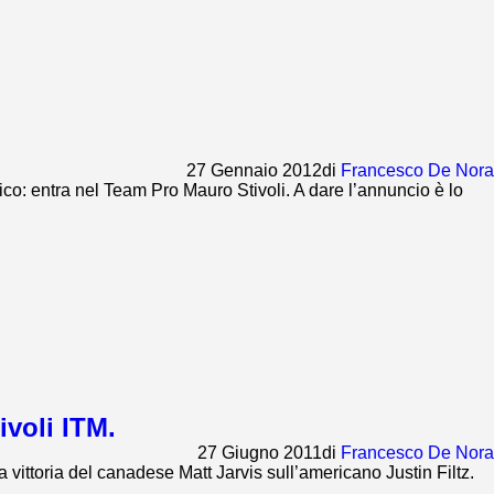
27 Gennaio 2012
di
Francesco De Nora
o: entra nel Team Pro Mauro Stivoli. A dare l’annuncio è lo
ivoli ITM.
27 Giugno 2011
di
Francesco De Nora
vittoria del canadese Matt Jarvis sull’americano Justin Filtz.