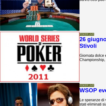
POKER LIVE
26 giugno
Stivoli
Giornata dolce e
Championship, p
POKER LIVE
WSOP even
Le speranze di 
stati eliminati s