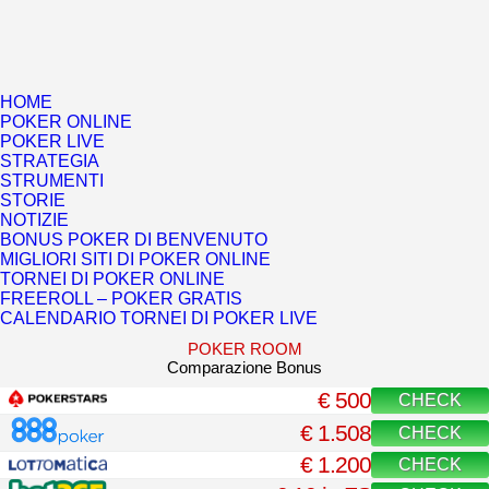
HOME
POKER ONLINE
POKER LIVE
STRATEGIA
STRUMENTI
STORIE
NOTIZIE
BONUS POKER DI BENVENUTO
MIGLIORI SITI DI POKER ONLINE
TORNEI DI POKER ONLINE
FREEROLL – POKER GRATIS
CALENDARIO TORNEI DI POKER LIVE
POKER ROOM
Comparazione Bonus
€ 500
CHECK
€ 1.508
CHECK
€ 1.200
CHECK