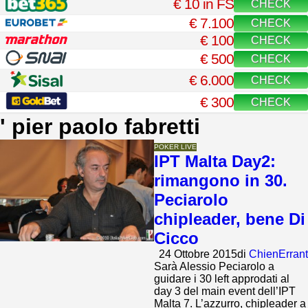
€ 10 in FS
CHECK
€ 7.100
CHECK
€ 100
CHECK
€ 500
CHECK
€ 6.000
CHECK
€ 300
CHECK
' pier paolo fabretti
POKER LIVE
IPT Malta Day2:
rimangono in 30.
Peciarolo
chipleader, bene Di
Cicco
24 Ottobre 2015
di
ChienErrant
Sarà Alessio Peciarolo a
guidare i 30 left approdati al
day 3 del main event dell’IPT
Malta 7. L’azzurro, chipleader a