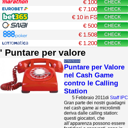
€ 100
CHECK
€ 7.100
CHECK
€ 10 in FS
CHECK
€ 500
CHECK
€ 1.508
CHECK
€ 1.200
CHECK
' Puntare per valore
STRATEGIA
Puntare per Valore
nel Cash Game
contro le Calling
Station
5 Febbraio 2011
di
Staff IPC
Gran parte dei nostri guadagni
nel cash game ai microlimiti
deriva dalle calling station:
questi giocatori, che
all’apparenza possono essere