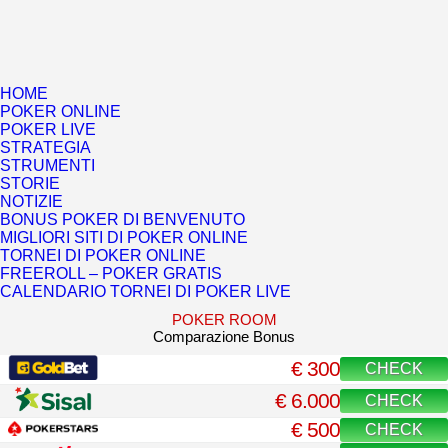
HOME
POKER ONLINE
POKER LIVE
STRATEGIA
STRUMENTI
STORIE
NOTIZIE
BONUS POKER DI BENVENUTO
MIGLIORI SITI DI POKER ONLINE
TORNEI DI POKER ONLINE
FREEROLL – POKER GRATIS
CALENDARIO TORNEI DI POKER LIVE
POKER ROOM
Comparazione Bonus
€ 300
CHECK
€ 6.000
CHECK
€ 500
CHECK