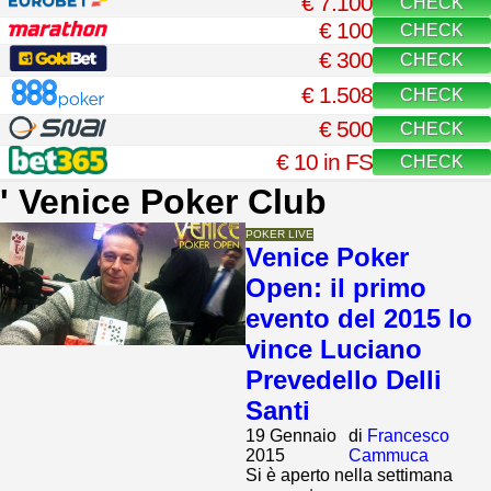
€ 7.100
CHECK
€ 100
CHECK
€ 300
CHECK
€ 1.508
CHECK
€ 500
CHECK
€ 10 in FS
CHECK
' Venice Poker Club
POKER LIVE
Venice Poker
Open: il primo
evento del 2015 lo
vince Luciano
Prevedello Delli
Santi
19 Gennaio
di
Francesco
2015
Cammuca
Si è aperto nella settimana