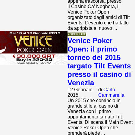
appena trascorsa, presso
il Casinò Ca’ Noghera, il
Venice Poker Open
organizzato dagli amici di Tilt
Events. L’evento che ha fatto
da apripista al nuovo ...
POKER LIVE
Venice Poker
Open: il primo
torneo del 2015
targato Tilt Events
presso il casino di
Venezia
12 Gennaio
di
Carlo
2015
Cammarella
Un 2015 che comincia in
grande stile al casino di
Venezia con il primo
appuntamento targato Tilt
Events. Di scena il Main Event
Venice Poker Open che
prenderà piede ...