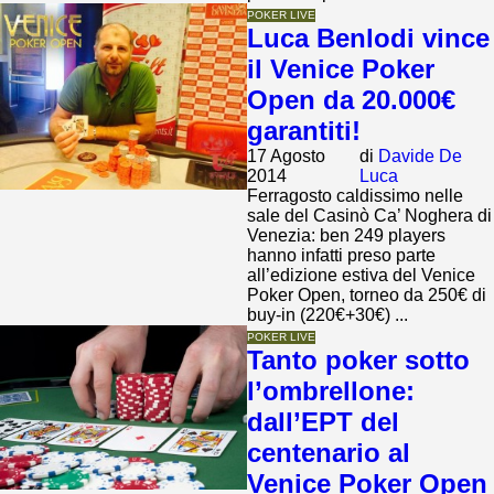
POKER LIVE
Luca Benlodi vince
il Venice Poker
Open da 20.000€
garantiti!
17 Agosto
di
Davide De
2014
Luca
Ferragosto caldissimo nelle
sale del Casinò Ca’ Noghera di
Venezia: ben 249 players
hanno infatti preso parte
all’edizione estiva del Venice
Poker Open, torneo da 250€ di
buy-in (220€+30€) ...
POKER LIVE
Tanto poker sotto
l’ombrellone:
dall’EPT del
centenario al
Venice Poker Open