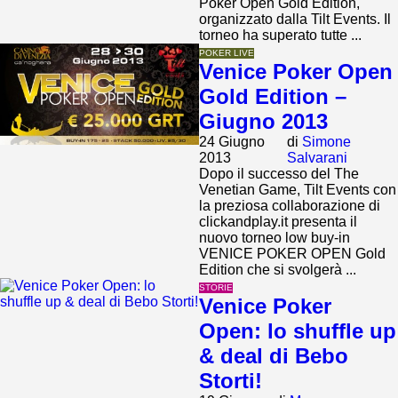
Poker Open Gold Edition,
organizzato dalla Tilt Events. Il
torneo ha superato tutte ...
POKER LIVE
Venice Poker Open
Gold Edition –
Giugno 2013
24 Giugno
di
Simone
2013
Salvarani
Dopo il successo del The
Venetian Game, Tilt Events con
la preziosa collaborazione di
clickandplay.it presenta il
nuovo torneo low buy-in
VENICE POKER OPEN Gold
Edition che si svolgerà ...
STORIE
Venice Poker
Open: lo shuffle up
& deal di Bebo
Storti!