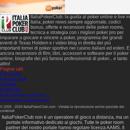
ItaliaPokerClub: la guida al poker online e live in
Italia; poker news sempre aggiornate, codici
bonus, offerte e recensioni delle poker rooms,
tecnica e strategia con i migliori poker pro per
imparare a giocare e vincere a poker, programma dei grandi
eventi di Texas Holdem e i video blog in diretta dei più
importanti tornei di poker sportivo nei casino italiani ed esteri. E
ancora recensioni di film, libri, accessori e software per il poker
online, biografie dei più famosi professionisti di poker... e tanto
altro!
Pagine utili
Chi siamo
Il nostro staff
Contatti
Pubblicità
Vuoi lavorare con noi?
Informativa sulla privacy
© 2005 - 2026 ItaliaPokerClub.com - Vietata la riproduzione anche parziale dei
contenuti
ItaliaPokerClub non è un operatore di gioco a distanza, ma un
portale informativo dedicato ai giochi. Tutte le poker room
partner del nostro portale hanno regolare licenza AAMS. Il