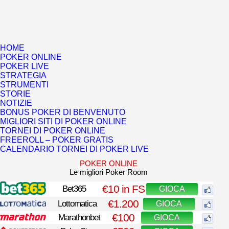
HOME
POKER ONLINE
POKER LIVE
STRATEGIA
STRUMENTI
STORIE
NOTIZIE
BONUS POKER DI BENVENUTO
MIGLIORI SITI DI POKER ONLINE
TORNEI DI POKER ONLINE
FREEROLL – POKER GRATIS
CALENDARIO TORNEI DI POKER LIVE
POKER ONLINE
Le migliori Poker Room
€10 in FS
Bet365
GIOCA
€1.200
Lottomatica
GIOCA
€100
Marathonbet
GIOCA