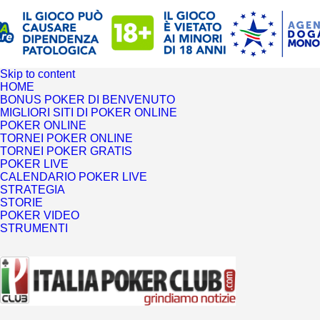
Skip to content
HOME
BONUS POKER DI BENVENUTO
MIGLIORI SITI DI POKER ONLINE
POKER ONLINE
TORNEI POKER ONLINE
TORNEI POKER GRATIS
POKER LIVE
CALENDARIO POKER LIVE
STRATEGIA
STORIE
POKER VIDEO
STRUMENTI