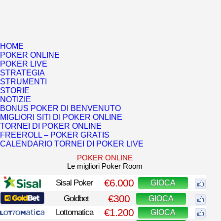
HOME
POKER ONLINE
POKER LIVE
STRATEGIA
STRUMENTI
STORIE
NOTIZIE
BONUS POKER DI BENVENUTO
MIGLIORI SITI DI POKER ONLINE
TORNEI DI POKER ONLINE
FREEROLL – POKER GRATIS
CALENDARIO TORNEI DI POKER LIVE
POKER ONLINE
Le migliori Poker Room
€6.000
Sisal Poker
GIOCA
€300
Goldbet
GIOCA
€1.200
Lottomatica
GIOCA