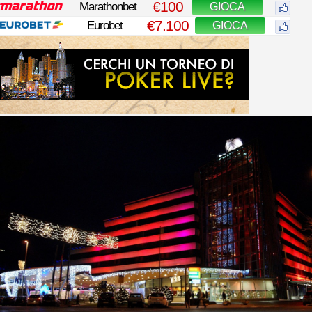
€100
Marathonbet
GIOCA
€7.100
Eurobet
GIOCA