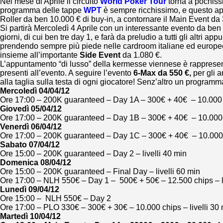
Nel mese di Aprile il circuito
World Poker Tour
torna a pochiss
programma delle tappe
WPT
è sempre ricchissimo, e questo ap
Roller da ben 10.000 € di buy-in, a contornare il Main Event d
Si partirà Mercoledì 4 Aprile con un interessante evento da ben
giorni, di cui ben tre day 1, e farà da preludio a tutti gli altri a
prendendo sempre più piede nelle cardroom italiane ed europee, 
insieme all’importante
Side Event
da 1.080 €.
L’appuntamento “di lusso” della kermesse viennese è rappresent
presenti all’evento. A seguire l’evento
6-Max da 550 €,
per gli 
alla taglia sulla testa di ogni giocatore! Senz’altro un progr
Mercoledì 04/04/12
Ore 17:00 – 200K guaranteed – Day 1A – 300€ + 40€ – 10.000 ch
Giovedì 05/04/12
Ore 17:00 – 200K guaranteed – Day 1B – 300€ + 40€ – 10.000 c
Venerdì 06/04/12
Ore 17:00 – 200K guaranteed – Day 1C – 300€ + 40€ – 10.000 c
Sabato 07/04/12
Ore 15:00 – 200K guaranteed – Day 2 – livelli 40 min
Domenica 08/04/12
Ore 15:00 – 200K guaranteed – Final Day – livelli 60 min
Ore 17:00 – NLH 550€ – Day 1 – 500€ + 50€ – 12.500 chips – li
Lunedì 09/04/12
Ore 15:00 – NLH 550€ – Day 2
Ore 17:00 – PLO 330€ – 300€ + 30€ – 10.000 chips – livelli 30
Martedì 10/04/12