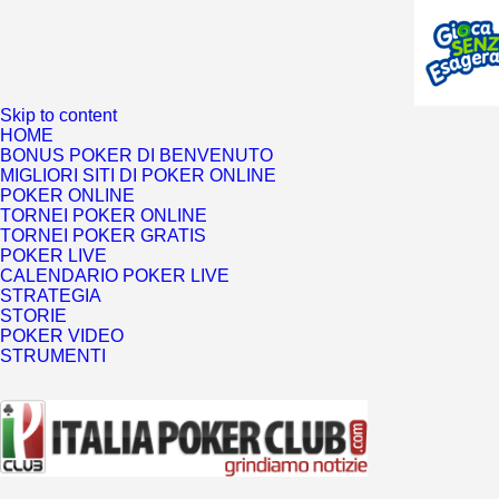
Skip to content
HOME
BONUS POKER DI BENVENUTO
MIGLIORI SITI DI POKER ONLINE
POKER ONLINE
TORNEI POKER ONLINE
TORNEI POKER GRATIS
POKER LIVE
CALENDARIO POKER LIVE
STRATEGIA
STORIE
POKER VIDEO
STRUMENTI