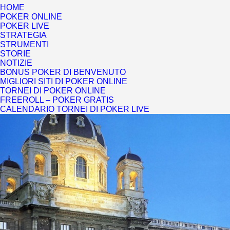
HOME
POKER ONLINE
POKER LIVE
STRATEGIA
STRUMENTI
STORIE
NOTIZIE
BONUS POKER DI BENVENUTO
MIGLIORI SITI DI POKER ONLINE
TORNEI DI POKER ONLINE
FREEROLL – POKER GRATIS
CALENDARIO TORNEI DI POKER LIVE