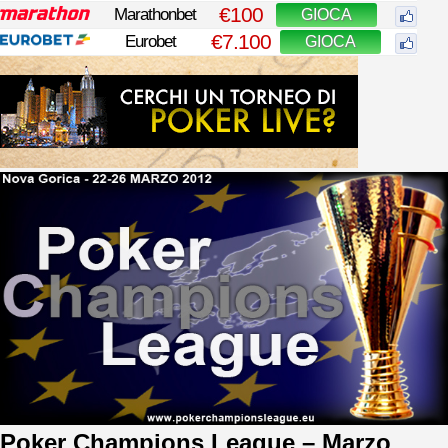
€100
Marathonbet
GIOCA
€7.100
Eurobet
GIOCA
Poker Champions League – Marzo