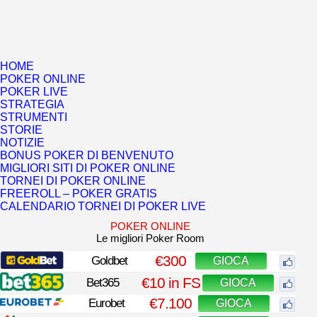
HOME
POKER ONLINE
POKER LIVE
STRATEGIA
STRUMENTI
STORIE
NOTIZIE
BONUS POKER DI BENVENUTO
MIGLIORI SITI DI POKER ONLINE
TORNEI DI POKER ONLINE
FREEROLL – POKER GRATIS
CALENDARIO TORNEI DI POKER LIVE
POKER ONLINE
Le migliori Poker Room
€300
Goldbet
GIOCA
€10 in FS
Bet365
GIOCA
€7.100
Eurobet
GIOCA