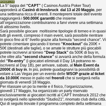
POKER LIVE
La 5° tappa del
“CAPT”
( Casinos Austria Poker Tour)
approderà al
Casinò di Innsbruck dal 13 al 20 Maggio
, per
una settimana ricca di eventi. Il montepremi totale dell’evento
raggiungerà i
500.000€ garantiti
che insieme
all’organizzazione contribuiranno a farvi vivere una settimana
di altissimo livello.
Sarà possibile giocare moltissime tipologie di torneo e in quasi
tutti gli eventi, compreso il main event, sarà possibile rientrare
in gioco fino al 6° livello grazie alla formula “second chance”. Vi
potrete cimentare giocando il torneo
“Knockout”
da 200€ +
50€ (destinati alle taglie), o se amate le strutture più giocabili
potrete iscrivervi al torneo
“Deep Stack”
da 500€ di buy in,
che oltre alla
“second chance”
si avvarrà anche della formula
del
“Re-entry”
(i giocatori eliminati il Day 1A potranno re-
iscriversi al Day 1B), per arrivare, sabato, al
Main Event da
2000€ di buy in
. In più, potrete guadagnarvi la possibilità di
volare a Las Vegas per un evento delle
WSOP grazie al ticket
da 10.000€
messo in palio nel
freeroll
che si svolgerà nella
giornata di venerdì 18 Maggio.
Per rilassare un po la mente e il fisico, l’organizzazione,
giovedì 17 Maggio, ha organizzato un party riservato
esclusivamente ai giocatori iscritti al CAPT Innsbruck 2012 che
si svolgerà nello splendido “Studio21”, rinomato club della città.
Qui di seguito trovate il programma completo della settimana