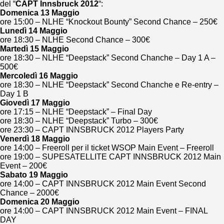
del “
CAPT Innsbruck 2012
“:
Domenica 13 Maggio
ore 15:00 – NLHE “Knockout Bounty” Second Chance – 250€
Lunedì 14 Maggio
ore 18:30 – NLHE Second Chance – 300€
Martedì 15 Maggio
ore 18:30 – NLHE “Deepstack” Second Chanche – Day 1 A –
500€
Mercoledì 16 Maggio
ore 18:30 – NLHE “Deepstack” Second Chanche e Re-entry –
Day 1 B
Giovedì 17 Maggio
ore 17:15 – NLHE “Deepstack” – Final Day
ore 18:30 – NLHE “Deepstack” Turbo – 300€
ore 23:30 – CAPT INNSBRUCK 2012 Players Party
Venerdì 18 Maggio
ore 14:00 – Freeroll per il ticket WSOP Main Event – Freeroll
ore 19:00 – SUPESATELLITE CAPT INNSBRUCK 2012 Main
Event – 200€
Sabato 19 Maggio
ore 14:00 – CAPT INNSBRUCK 2012 Main Event Second
Chance – 2000€
Domenica 20 Maggio
ore 14:00 – CAPT INNSBRUCK 2012 Main Event – FINAL
DAY