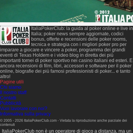
ItaliaPokerClub: la guida al poker online e live in
Italia; poker news sempre aggiornate, codici
bonus, offerte e recensioni delle poker rooms,
tecnica e strategia con i migliori poker pro per
imparare a giocare e vincere a poker, programma dei grandi
eventi di Texas Holdem e i video blog in diretta dei più
importanti tornei di poker sportivo nei casino italiani ed esteri. E
ancora recensioni di film, libri, accessori e software per il poker
online, biografie dei più famosi professionisti di poker... e tanto
altro!
Pagine utili
Chi siamo
Il nostro staff
Contatti
Pubblicità
Vuoi lavorare con noi?
Informativa sulla privacy
© 2005 - 2026 ItaliaPokerClub.com - Vietata la riproduzione anche parziale dei
contenuti
ItaliaPokerClub non è un operatore di gioco a distanza, ma un