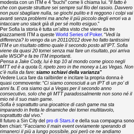
modesta con un ITM e 4 “buchi” come li chiama lui. “
Il fatto è
che con queste strutture sei sempre sul filo del rasoio. Davvero
non puoi sbagliare nulla, se giochi pulito e ti reggono i colpi vai
avanti senza problemi ma anche il più piccolo degli errori va a
intaccare uno stack già di per sé molto esiguo
.”
Per Sofia la storia è tutta un’altra visto che viene da tre
piazzamenti ITM a queste
World Series of Poker
. “
Vedi la
differenza? Io vengo da un 2011/2012 dove ho fatto tantissimi
ITM e un risultato ottimo quale il secondo posto all’IPT. Sofia
viene da quasi 20 tornei senza mai fare un risultato, poi arriva
alle WSOP e fa tre ITM importanti.
Pensa a Jake Cody, lui è top 10 al mondo come gioco negli
MTT ed è a quota 0, ripeto zero in the money a Las Vegas. Non
c’è nulla da fare:
siamo schiavi della varianza
”
Vedere Luca fare da railbirder e incitare la propria donna è
quasi commovente: “
Ci siamo conosciuti a un IPT di un po’ di
anni fa. E ora siamo qui a Vegas per il secondo anno
consecutivo, solo che gli MTT paradossalmente non sono né il
mio né il suo main game.
Sofia è soprattutto una giocatrice di cash game ma sta
imparando in fretta le dinamiche dei tornei multitavolo,
soprattutto dal vivo
.”
Il futuro a Sin City del
pro di Stars.it
e della sua compagna sono
ben chiari: “
Facciamo il main event ovviamente sperando di
rimanerci il più a lungo possibile, poi però ce ne andiamo