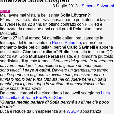
fidanzata Sofia Lövgren
3 Luglio 2012
di
Simone Salvarani
STORIE
Ma l’avete mai vista la bellissima
Sofia Lövgren
?
E’ una creatura tanto meravigliosa quanto pericolosa ai tavoli.
E’ svedese, ha 22 anni, un ottimo contratto con PKR ed è
fidanzata da ormai due anni con il pro di Pokerstars Luca
Moschitta.
Siamo 27 left al torneo 54 da mille dollari, praticamente la
fotocopia del torneo vinto da
Rocco Palumbo
, e non è un
momento facile per gli italiani perché
Carlo Savinelli
è appena
uscito male,
Gianluca “rulletto” Rullo
è crollato in flip con QQ
contro AK. Solo
Muhamet Perati
resiste, e si dimostra piuttosto
soddisfatto di questo torneo:
“Strutture del genere le dovremmo
davvero importare, ti permettono di giocare un buon poker,
sono veloci,
i payout ottimi.
Davvero un grandissimo torneo
per l’esperienza di gioco. Io ovviamente per essere qui ho
runnato molto bene, ma tutto sta nel chiudere bene un day1
perché poi il giorno dopo la struttura di ammorbidisce e hai
ampi spazi di manovra”
Da dietro i cordoni che circondano i tre tavoli scorgiamo
Luca
Moschitta del Team Pro PokerStars.
“
Guarda meglio parlare di Sofia perché su di me c’è poco
da dir
e”
Luca è reduce da un’esperienza alle
WSOP
abbastanza