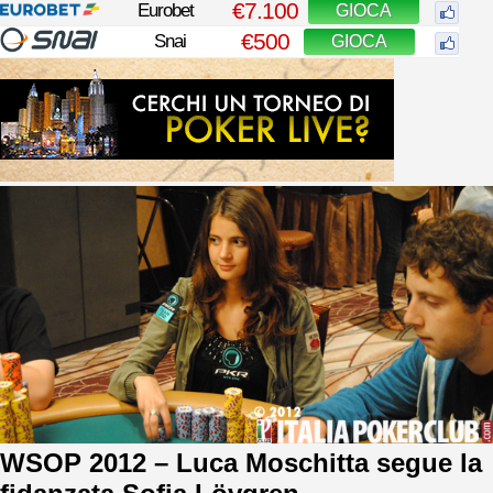
€7.100
Eurobet
GIOCA
€500
Snai
GIOCA
WSOP 2012 – Luca Moschitta segue la