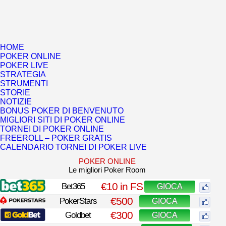
HOME
POKER ONLINE
POKER LIVE
STRATEGIA
STRUMENTI
STORIE
NOTIZIE
BONUS POKER DI BENVENUTO
MIGLIORI SITI DI POKER ONLINE
TORNEI DI POKER ONLINE
FREEROLL – POKER GRATIS
CALENDARIO TORNEI DI POKER LIVE
POKER ONLINE
Le migliori Poker Room
€10 in FS
Bet365
GIOCA
€500
PokerStars
GIOCA
€300
Goldbet
GIOCA