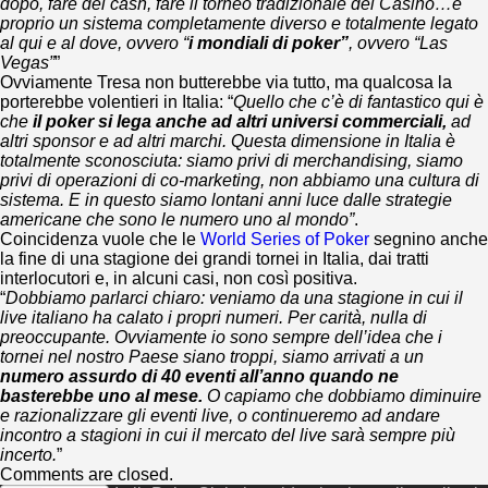
dopo, fare del cash, fare il torneo tradizionale del Casinò…è
proprio un sistema completamente diverso e totalmente legato
al qui e al dove, ovvero “
i mondiali di poker”
, ovvero “Las
Vegas”
”
Ovviamente Tresa non butterebbe via tutto, ma qualcosa la
porterebbe volentieri in Italia: “
Quello che c’è di fantastico qui è
che
il poker si lega anche ad altri universi commerciali,
ad
altri sponsor e ad altri marchi. Questa dimensione in Italia è
totalmente sconosciuta: siamo privi di merchandising, siamo
privi di operazioni di co-marketing, non abbiamo una cultura di
sistema. E in questo siamo lontani anni luce dalle strategie
americane che sono le numero uno al mondo”
.
Coincidenza vuole che le
World Series of Poker
segnino anche
la fine di una stagione dei grandi tornei in Italia, dai tratti
interlocutori e, in alcuni casi, non così positiva.
“
Dobbiamo parlarci chiaro: veniamo da una stagione in cui il
live italiano ha calato i propri numeri. Per carità, nulla di
preoccupante. Ovviamente io sono sempre dell’idea che i
tornei nel nostro Paese siano troppi, siamo arrivati a un
numero assurdo di 40 eventi all’anno quando ne
basterebbe uno al mese.
O capiamo che dobbiamo diminuire
e razionalizzare gli eventi live, o continueremo ad andare
incontro a stagioni in cui il mercato del live sarà sempre più
incerto.
”
Comments are closed.