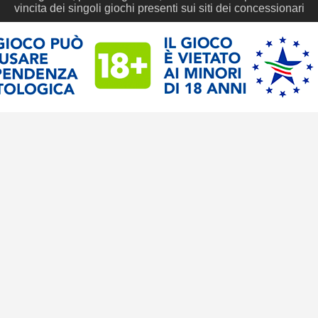
vincita dei singoli giochi presenti sui siti dei concessionari