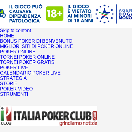
Skip to content
HOME
BONUS POKER DI BENVENUTO
MIGLIORI SITI DI POKER ONLINE
POKER ONLINE
TORNEI POKER ONLINE
TORNEI POKER GRATIS
POKER LIVE
CALENDARIO POKER LIVE
STRATEGIA
STORIE
POKER VIDEO
STRUMENTI