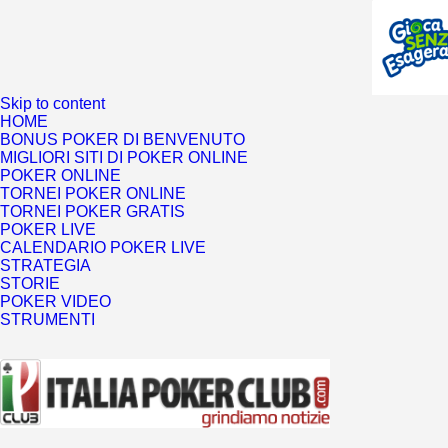
Skip to content
HOME
BONUS POKER DI BENVENUTO
MIGLIORI SITI DI POKER ONLINE
POKER ONLINE
TORNEI POKER ONLINE
TORNEI POKER GRATIS
POKER LIVE
CALENDARIO POKER LIVE
STRATEGIA
STORIE
POKER VIDEO
STRUMENTI