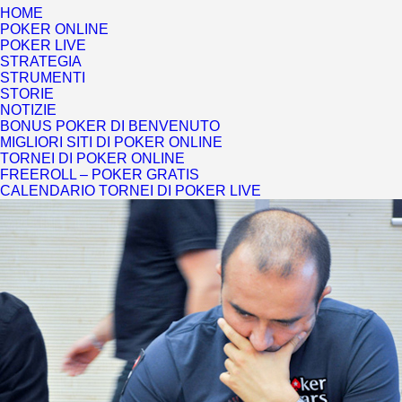
HOME
POKER ONLINE
POKER LIVE
STRATEGIA
STRUMENTI
STORIE
NOTIZIE
BONUS POKER DI BENVENUTO
MIGLIORI SITI DI POKER ONLINE
TORNEI DI POKER ONLINE
FREEROLL – POKER GRATIS
CALENDARIO TORNEI DI POKER LIVE