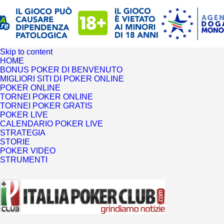
Skip to content
HOME
BONUS POKER DI BENVENUTO
MIGLIORI SITI DI POKER ONLINE
POKER ONLINE
TORNEI POKER ONLINE
TORNEI POKER GRATIS
POKER LIVE
CALENDARIO POKER LIVE
STRATEGIA
STORIE
POKER VIDEO
STRUMENTI