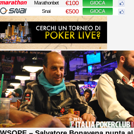
€100
Marathonbet
GIOCA
€500
Snai
GIOCA
WSOPE – Salvatore Bonavena punta al