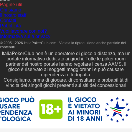
Pagine utili
Chi siamo
Il nostro staff
Contatti
Pubblicità
Vuoi lavorare con noi?
Informativa sulla privacy
© 2005 - 2026 ItaliaPokerClub.com - Vietata la riproduzione anche parziale dei
contenuti
ItaliaPokerClub non è un operatore di gioco a distanza, ma un
portale informativo dedicato ai giochi. Tutte le poker room
partner del nostro portale hanno regolare licenza AAMS. Il
gioco è riservato ai soggetti maggiorenni e può causare
dipendenza e ludopatia.
Consigliamo, prima di giocare, di consultare le probabilità di
vincita dei singoli giochi presenti sui siti dei concessionari