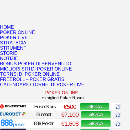
HOME
POKER ONLINE
POKER LIVE
STRATEGIA
STRUMENTI
STORIE
NOTIZIE
BONUS POKER DI BENVENUTO
MIGLIORI SITI DI POKER ONLINE
TORNEI DI POKER ONLINE
FREEROLL – POKER GRATIS
CALENDARIO TORNEI DI POKER LIVE
POKER ONLINE
Le migliori Poker Room
€500
PokerStars
GIOCA
€7.100
Eurobet
GIOCA
€1.508
888 Poker
GIOCA