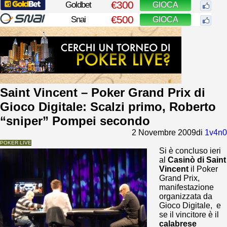
€300
Goldbet
GIOCA
€500
Snai
GIOCA
Saint Vincent – Poker Grand Prix di
Gioco Digitale: Scalzi primo, Roberto
“sniper” Pompei secondo
2 Novembre 2009
di
1v4n0
POKER LIVE
Si è concluso ieri
al
Casinò di Saint
Vincent
il Poker
Grand Prix,
manifestazione
organizzata da
Gioco Digitale, e
se il vincitore è il
calabrese