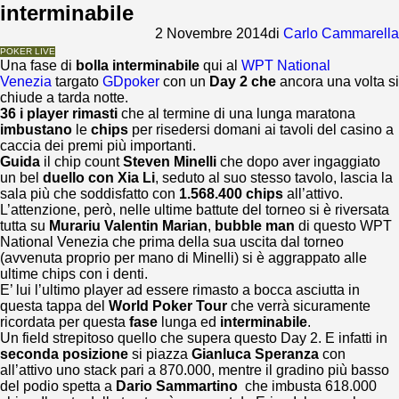
interminabile
2 Novembre 2014
di
Carlo Cammarella
POKER LIVE
Una fase di
bolla
interminabile
qui al
WPT National
Venezia
targato
GDpoker
con un
Day 2 che
ancora una volta si
chiude a tarda notte.
36 i player rimasti
che al termine di una lunga maratona
imbustano
le
chips
per risedersi domani ai tavoli del casino a
caccia dei premi più importanti.
Guida
il chip count
Steven Minelli
che dopo aver ingaggiato
un bel
duello con Xia Li
, seduto al suo stesso tavolo, lascia la
sala più che soddisfatto con
1.568.400 chips
all’attivo.
L’attenzione, però, nelle ultime battute del torneo si è riversata
tutta su
Murariu Valentin Marian
,
bubble man
di questo WPT
National Venezia che prima della sua uscita dal torneo
(avvenuta proprio per mano di Minelli) si è aggrappato alle
ultime chips con i denti.
E’ lui l’ultimo player ad essere rimasto a bocca asciutta in
questa tappa del
World Poker Tour
che verrà sicuramente
ricordata per questa
fase
lunga ed
interminabile
.
Un field strepitoso quello che supera questo Day 2. E infatti in
seconda posizione
si piazza
Gianluca Speranza
con
all’attivo uno stack pari a 870.000, mentre il gradino più basso
del podio spetta a
Dario Sammartino
che imbusta 618.000