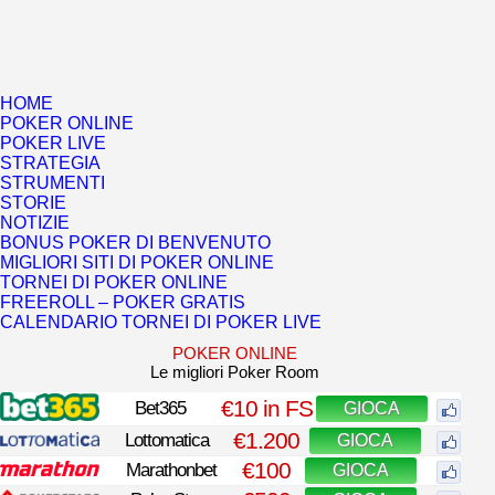
HOME
POKER ONLINE
POKER LIVE
STRATEGIA
STRUMENTI
STORIE
NOTIZIE
BONUS POKER DI BENVENUTO
MIGLIORI SITI DI POKER ONLINE
TORNEI DI POKER ONLINE
FREEROLL – POKER GRATIS
CALENDARIO TORNEI DI POKER LIVE
POKER ONLINE
Le migliori Poker Room
€10 in FS
Bet365
GIOCA
€1.200
Lottomatica
GIOCA
€100
Marathonbet
GIOCA