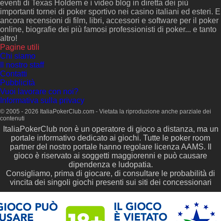
eventi di Texas Holdem e i video blog in diretta dei più
importanti tornei di poker sportivo nei casino italiani ed esteri. E
ancora recensioni di film, libri, accessori e software per il poker
online, biografie dei più famosi professionisti di poker... e tanto
altro!
Pagine utili
Chi siamo
Il nostro staff
Contatti
Pubblicità
Vuoi lavorare con noi?
Informativa sulla privacy
© 2005 - 2026 ItaliaPokerClub.com - Vietata la riproduzione anche parziale dei
contenuti
ItaliaPokerClub non è un operatore di gioco a distanza, ma un
portale informativo dedicato ai giochi. Tutte le poker room
partner del nostro portale hanno regolare licenza AAMS. Il
gioco è riservato ai soggetti maggiorenni e può causare
dipendenza e ludopatia.
Consigliamo, prima di giocare, di consultare le probabilità di
vincita dei singoli giochi presenti sui siti dei concessionari