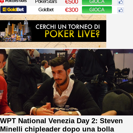
€500
PokerStars
GIOCA
€300
Goldbet
GIOCA
WPT National Venezia Day 2: Steven
Minelli chipleader dopo una bolla