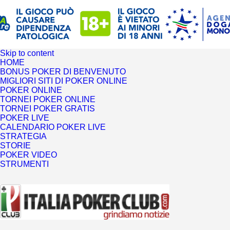
Skip to content
HOME
BONUS POKER DI BENVENUTO
MIGLIORI SITI DI POKER ONLINE
POKER ONLINE
TORNEI POKER ONLINE
TORNEI POKER GRATIS
POKER LIVE
CALENDARIO POKER LIVE
STRATEGIA
STORIE
POKER VIDEO
STRUMENTI