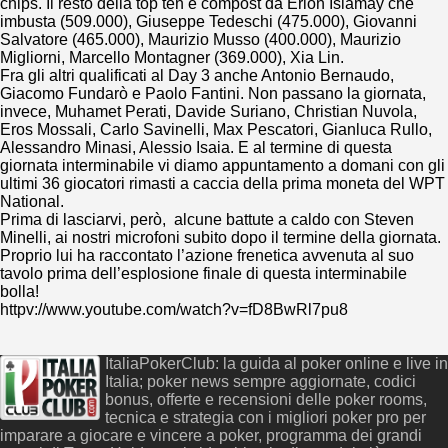
chips. Il resto della top ten è compost da Erion Islamay che
imbusta (509.000), Giuseppe Tedeschi (475.000), Giovanni
Salvatore (465.000), Maurizio Musso (400.000), Maurizio
Migliorni, Marcello Montagner (369.000), Xia Lin.
Fra gli altri qualificati al Day 3 anche Antonio Bernaudo,
Giacomo Fundarò e Paolo Fantini. Non passano la giornata,
invece, Muhamet Perati, Davide Suriano, Christian Nuvola,
Eros Mossali, Carlo Savinelli, Max Pescatori, Gianluca Rullo,
Alessandro Minasi, Alessio Isaia. E al termine di questa
giornata interminabile vi diamo appuntamento a domani con gli
ultimi 36 giocatori rimasti a caccia della prima moneta del WPT
National.
Prima di lasciarvi, però, alcune battute a caldo con Steven
Minelli, ai nostri microfoni subito dopo il termine della giornata.
Proprio lui ha raccontato l’azione frenetica avvenuta al suo
tavolo prima dell’esplosione finale di questa interminabile
bolla!
httpv://www.youtube.com/watch?v=fD8BwRl7pu8
ItaliaPokerClub: la guida al poker online e live in
Italia; poker news sempre aggiornate, codici
bonus, offerte e recensioni delle poker rooms,
tecnica e strategia con i migliori poker pro per
imparare a giocare e vincere a poker, programma dei grandi