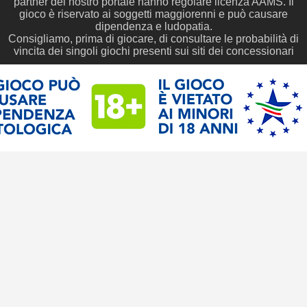
partner del nostro portale hanno regolare licenza AAMS. Il
gioco è riservato ai soggetti maggiorenni e può causare
dipendenza e ludopatia.
Consigliamo, prima di giocare, di consultare le probabilità di
vincita dei singoli giochi presenti sui siti dei concessionari