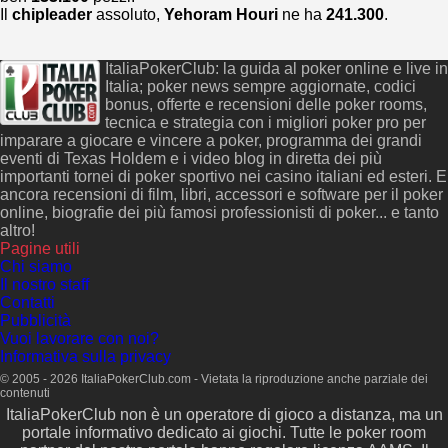
Il
chipleader
assoluto,
Yehoram Houri
ne ha
241.300
.
ItaliaPokerClub: la guida al poker online e live in
Italia; poker news sempre aggiornate, codici
bonus, offerte e recensioni delle poker rooms,
tecnica e strategia con i migliori poker pro per
imparare a giocare e vincere a poker, programma dei grandi
eventi di Texas Holdem e i video blog in diretta dei più
importanti tornei di poker sportivo nei casino italiani ed esteri. E
ancora recensioni di film, libri, accessori e software per il poker
online, biografie dei più famosi professionisti di poker... e tanto
altro!
Pagine utili
Chi siamo
Il nostro staff
Contatti
Pubblicità
Vuoi lavorare con noi?
Informativa sulla privacy
© 2005 - 2026 ItaliaPokerClub.com - Vietata la riproduzione anche parziale dei
contenuti
ItaliaPokerClub non è un operatore di gioco a distanza, ma un
portale informativo dedicato ai giochi. Tutte le poker room