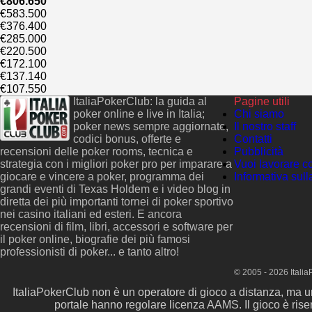
€806.650
€583.500
€376.400
€285.000
€220.500
€172.100
€137.140
€107.550
ItaliaPokerClub: la guida al
Pagine utili
poker online e live in Italia;
Chi siamo
poker news sempre aggiornate,
Il nostro staff
codici bonus, offerte e
Contatti
recensioni delle poker rooms, tecnica e
Pubblicità
strategia con i migliori poker pro per imparare a
Vuoi lavorare c
giocare e vincere a poker, programma dei
Informativa sull
grandi eventi di Texas Holdem e i video blog in
diretta dei più importanti tornei di poker sportivo
nei casino italiani ed esteri. E ancora
recensioni di film, libri, accessori e software per
il poker online, biografie dei più famosi
professionisti di poker... e tanto altro!
© 2005 - 2026 Italia
ItaliaPokerClub non è un operatore di gioco a distanza, ma un
portale hanno regolare licenza AAMS. Il gioco è ris