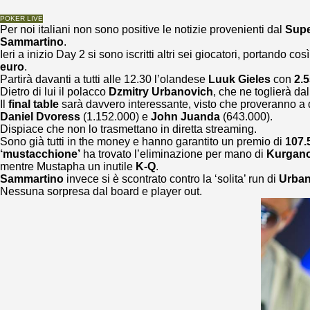
POKER LIVE
Per noi italiani non sono positive le notizie provenienti dal
Supe
Sammartino
.
Ieri a inizio Day 2 si sono iscritti altri sei giocatori, portando così 
euro
.
Partirà davanti a tutti alle 12.30 l’olandese
Luuk Gieles
con
2.5
Dietro di lui il polacco
Dzmitry Urbanovich
, che ne toglierà da
Il
final table
sarà davvero interessante, visto che proveranno a di
Daniel Dvoress
(1.152.000) e
John Juanda
(643.000).
Dispiace che non lo trasmettano in diretta streaming.
Sono già tutti in the money e hanno garantito un premio di
107.
‘mustacchione’
ha trovato l’eliminazione per mano di
Kurgan
mentre Mustapha un inutile
K-Q
.
Sammartino
invece si è scontrato contro la ‘solita’ run di
Urban
Nessuna sorpresa dal board e player out.