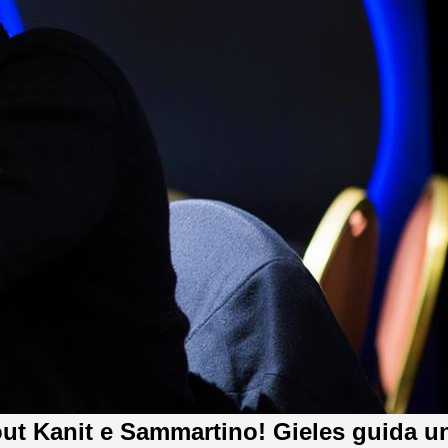
ut Kanit e Sammartino! Gieles guida una