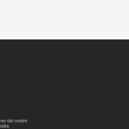
ner del nostro
atia.