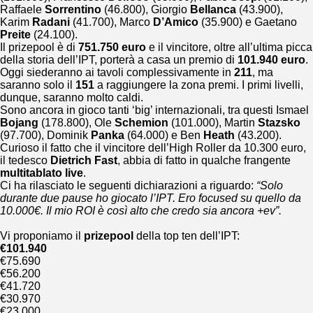
Raffaele
Sorrentino
(46.800), Giorgio
Bellanca
(43.900),
Karim
Radani
(41.700), Marco
D’Amico
(35.900) e Gaetano
Preite
(24.100).
Il prizepool è di
751.750 euro
e il vincitore, oltre all’ultima picca
della storia dell’IPT, porterà a casa un premio di
101.940 euro
.
Oggi siederanno ai tavoli complessivamente in
211
, ma
saranno solo il
151
a raggiungere la zona premi. I primi livelli,
dunque, saranno molto caldi.
Sono ancora in gioco tanti ‘big’ internazionali, tra questi Ismael
Bojang
(178.800), Ole
Schemion
(101.000), Martin
Stazsko
(97.700), Dominik
Panka
(64.000) e Ben
Heath
(43.200).
Curioso il fatto che il vincitore dell’High Roller da 10.300 euro,
il tedesco
Dietrich Fast
, abbia di fatto in qualche frangente
multitablato live
.
Ci ha rilasciato le seguenti dichiarazioni a riguardo:
“Solo
durante due pause ho giocato l’IPT. Ero focused su quello da
10.000€. Il mio ROI è così alto che credo sia ancora +ev”.
Vi proponiamo il
prizepool
della top ten dell’IPT:
€101.940
€75.690
€56.200
€41.720
€30.970
€23.000