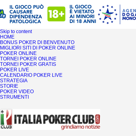
Skip to content
HOME
BONUS POKER DI BENVENUTO
MIGLIORI SITI DI POKER ONLINE
POKER ONLINE
TORNEI POKER ONLINE
TORNEI POKER GRATIS
POKER LIVE
CALENDARIO POKER LIVE
STRATEGIA
STORIE
POKER VIDEO
STRUMENTI