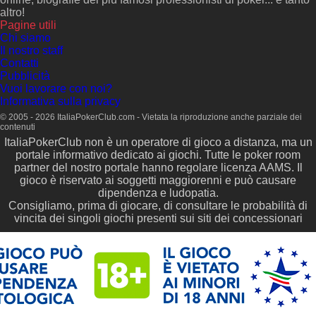
altro!
Pagine utili
Chi siamo
Il nostro staff
Contatti
Pubblicità
Vuoi lavorare con noi?
Informativa sulla privacy
© 2005 - 2026 ItaliaPokerClub.com - Vietata la riproduzione anche parziale dei
contenuti
ItaliaPokerClub non è un operatore di gioco a distanza, ma un
portale informativo dedicato ai giochi. Tutte le poker room
partner del nostro portale hanno regolare licenza AAMS. Il
gioco è riservato ai soggetti maggiorenni e può causare
dipendenza e ludopatia.
Consigliamo, prima di giocare, di consultare le probabilità di
vincita dei singoli giochi presenti sui siti dei concessionari