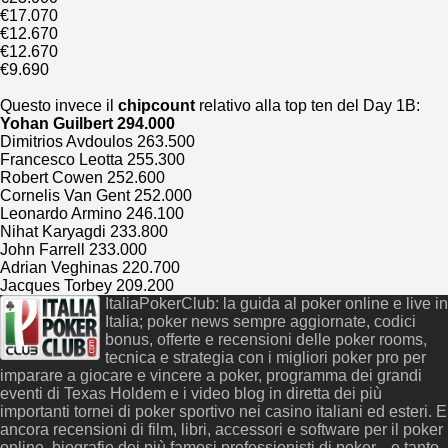
€17.070
€12.670
€12.670
€9.690
Questo invece il
chipcount
relativo alla top ten del Day 1B:
Yohan Guilbert 294.000
Dimitrios Avdoulos 263.500
Francesco Leotta 255.300
Robert Cowen 252.600
Cornelis Van Gent 252.000
Leonardo Armino 246.100
Nihat Karyagdi 233.800
John Farrell 233.000
Adrian Veghinas 220.700
Jacques Torbey 209.200
ItaliaPokerClub: la guida al poker online e live in
Italia; poker news sempre aggiornate, codici
bonus, offerte e recensioni delle poker rooms,
tecnica e strategia con i migliori poker pro per
imparare a giocare e vincere a poker, programma dei grandi
eventi di Texas Holdem e i video blog in diretta dei più
importanti tornei di poker sportivo nei casino italiani ed esteri. E
ancora recensioni di film, libri, accessori e software per il poker
online, biografie dei più famosi professionisti di poker... e tanto