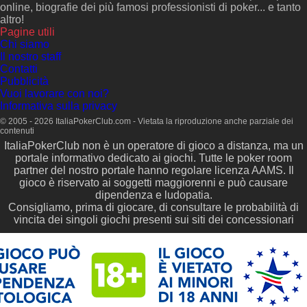
online, biografie dei più famosi professionisti di poker... e tanto
altro!
Pagine utili
Chi siamo
Il nostro staff
Contatti
Pubblicità
Vuoi lavorare con noi?
Informativa sulla privacy
© 2005 - 2026 ItaliaPokerClub.com - Vietata la riproduzione anche parziale dei
contenuti
ItaliaPokerClub non è un operatore di gioco a distanza, ma un
portale informativo dedicato ai giochi. Tutte le poker room
partner del nostro portale hanno regolare licenza AAMS. Il
gioco è riservato ai soggetti maggiorenni e può causare
dipendenza e ludopatia.
Consigliamo, prima di giocare, di consultare le probabilità di
vincita dei singoli giochi presenti sui siti dei concessionari