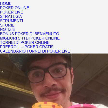
HOME
POKER ONLINE
POKER LIVE
STRATEGIA
STRUMENTI
STORIE
NOTIZIE
BONUS POKER DI BENVENUTO
MIGLIORI SITI DI POKER ONLINE
TORNEI DI POKER ONLINE
FREEROLL – POKER GRATIS
CALENDARIO TORNEI DI POKER LIVE