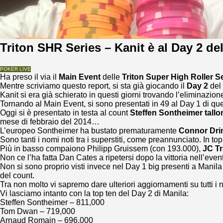
Triton SHR Series – Kanit è al Day 2 de
POKER LIVE
Ha preso il via il
Main Event
delle
Triton Super High Roller S
Mentre scriviamo questo report, si sta già giocando il
Day 2
del 
Kanit si era già schierato in questi giorni trovando l’eliminazio
Tornando al Main Event, si sono presentati in 49 al Day 1 di ques
Oggi si è presentato in testa al count
Steffen Sontheimer tall
mese di febbraio del 2014…
L’europeo Sontheimer ha bustato prematuramente
Connor Dri
Sono tanti i nomi noti tra i superstiti, come preannunciato. In t
Più in basso compaiono Philipp Gruissem (con 193.000),
JC T
Non ce l’ha fatta Dan Cates a ripetersi dopo la vittoria nell’evento
Non si sono proprio visti invece nel Day 1 big presenti a Mani
del count.
Tra non molto vi sapremo dare ulteriori aggiornamenti su tutti i
Vi lasciamo intanto con la top ten del Day 2 di Manila:
Steffen Sontheimer – 811,000
Tom Dwan – 719,000
Arnaud Romain – 696,000