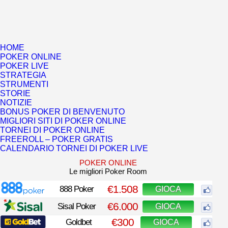
HOME
POKER ONLINE
POKER LIVE
STRATEGIA
STRUMENTI
STORIE
NOTIZIE
BONUS POKER DI BENVENUTO
MIGLIORI SITI DI POKER ONLINE
TORNEI DI POKER ONLINE
FREEROLL – POKER GRATIS
CALENDARIO TORNEI DI POKER LIVE
POKER ONLINE
Le migliori Poker Room
€1.508
888 Poker
GIOCA
€6.000
Sisal Poker
GIOCA
€300
Goldbet
GIOCA