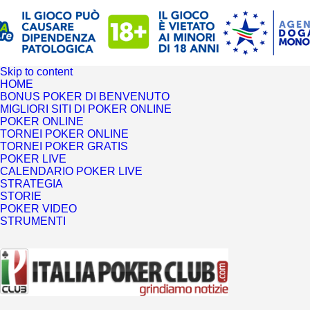
Skip to content
HOME
BONUS POKER DI BENVENUTO
MIGLIORI SITI DI POKER ONLINE
POKER ONLINE
TORNEI POKER ONLINE
TORNEI POKER GRATIS
POKER LIVE
CALENDARIO POKER LIVE
STRATEGIA
STORIE
POKER VIDEO
STRUMENTI