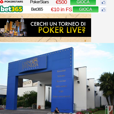
€500
PokerStars
GIOCA
€10 in FS
Bet365
GIOCA