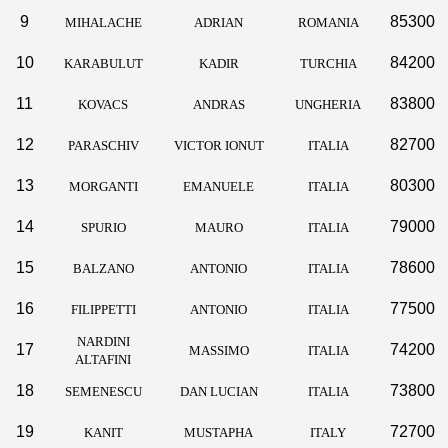
9
85300
MIHALACHE
ADRIAN
ROMANIA
10
84200
KARABULUT
KADIR
TURCHIA
11
83800
KOVACS
ANDRAS
UNGHERIA
12
82700
PARASCHIV
VICTOR IONUT
ITALIA
13
80300
MORGANTI
EMANUELE
ITALIA
14
79000
SPURIO
MAURO
ITALIA
15
78600
BALZANO
ANTONIO
ITALIA
16
77500
FILIPPETTI
ANTONIO
ITALIA
NARDINI
17
74200
MASSIMO
ITALIA
ALTAFINI
18
73800
SEMENESCU
DAN LUCIAN
ITALIA
19
72700
KANIT
MUSTAPHA
ITALY