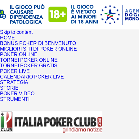
Skip to content
HOME
BONUS POKER DI BENVENUTO
MIGLIORI SITI DI POKER ONLINE
POKER ONLINE
TORNEI POKER ONLINE
TORNEI POKER GRATIS
POKER LIVE
CALENDARIO POKER LIVE
STRATEGIA
STORIE
POKER VIDEO
STRUMENTI