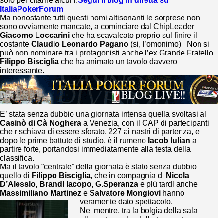
solo per citarne alcuni.
Segui il blog in diretta su
ItaliaPokerForum
Ma nonostante tutti questi nomi altisonanti le sorprese non
sono ovviamente mancate, a cominciare dal ChipLeader
Giacomo Loccarini
che ha scavalcato proprio sul finire il
costante
Claudio Leonardo Pagano
(si, l’omonimo). Non si
può non nominare tra i protagonisti anche l’ex Grande Fratello
Filippo Bisciglia
che ha animato un tavolo davvero
interessante.
E’ stata senza dubbio una giornata intensa quella svoltasi al
Casinò di Cà Noghera
a Venezia, con il CAP di partecipanti
che rischiava di essere sforato. 227 ai nastri di partenza, e
dopo le prime battute di studio, è il rumeno
Iacob Iulian
a
partire forte, portandosi immediatamente alla testa della
classifica.
Ma il tavolo “centrale” della giornata è stato senza dubbio
quello di
Filippo Bisciglia
, che in compagnia di
Nicola
D’Alessio, Brandi Iacopo, G.Speranza
e più tardi anche
Massimiliano Martinez
e
Salvatore Mongiovi
hanno
veramente dato spettacolo.
Nel mentre, tra la bolgia della sala