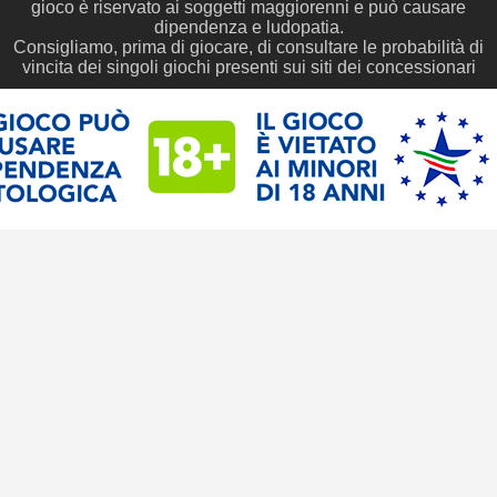
gioco è riservato ai soggetti maggiorenni e può causare
dipendenza e ludopatia.
Consigliamo, prima di giocare, di consultare le probabilità di
vincita dei singoli giochi presenti sui siti dei concessionari