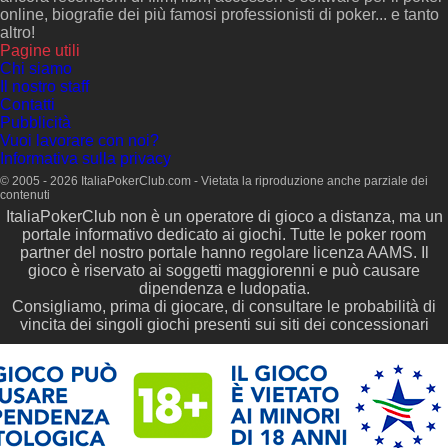
online, biografie dei più famosi professionisti di poker... e tanto
altro!
Pagine utili
Chi siamo
Il nostro staff
Contatti
Pubblicità
Vuoi lavorare con noi?
Informativa sulla privacy
© 2005 - 2026 ItaliaPokerClub.com - Vietata la riproduzione anche parziale dei
contenuti
ItaliaPokerClub non è un operatore di gioco a distanza, ma un
portale informativo dedicato ai giochi. Tutte le poker room
partner del nostro portale hanno regolare licenza AAMS. Il
gioco è riservato ai soggetti maggiorenni e può causare
dipendenza e ludopatia.
Consigliamo, prima di giocare, di consultare le probabilità di
vincita dei singoli giochi presenti sui siti dei concessionari