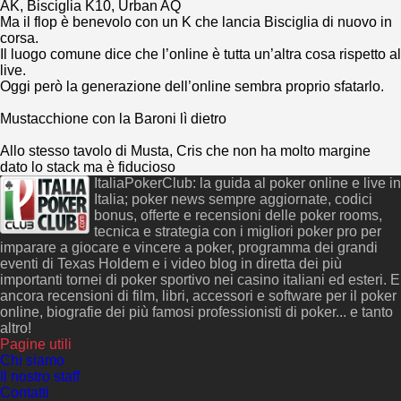
AK, Bisciglia K10, Urban AQ
Ma il flop è benevolo con un K che lancia Bisciglia di nuovo in
corsa.
Il luogo comune dice che l’online è tutta un’altra cosa rispetto al
live.
Oggi però la generazione dell’online sembra proprio sfatarlo.
Mustacchione con la Baroni lì dietro
Allo stesso tavolo di Musta, Cris che non ha molto margine
dato lo stack ma è fiducioso
ItaliaPokerClub: la guida al poker online e live in
Italia; poker news sempre aggiornate, codici
bonus, offerte e recensioni delle poker rooms,
tecnica e strategia con i migliori poker pro per
imparare a giocare e vincere a poker, programma dei grandi
eventi di Texas Holdem e i video blog in diretta dei più
importanti tornei di poker sportivo nei casino italiani ed esteri. E
ancora recensioni di film, libri, accessori e software per il poker
online, biografie dei più famosi professionisti di poker... e tanto
altro!
Pagine utili
Chi siamo
Il nostro staff
Contatti