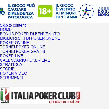
Skip to content
HOME
BONUS POKER DI BENVENUTO
MIGLIORI SITI DI POKER ONLINE
POKER ONLINE
TORNEI POKER ONLINE
TORNEI POKER GRATIS
POKER LIVE
CALENDARIO POKER LIVE
STRATEGIA
STORIE
POKER VIDEO
STRUMENTI