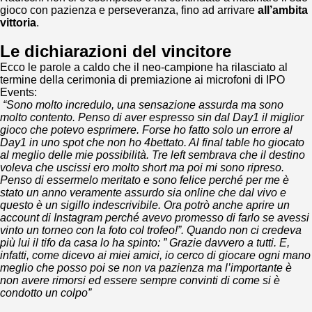
gioco con pazienza e perseveranza, fino ad arrivare
all’ambita
vittoria
.
Le dichiarazioni del vincitore
Ecco le parole a caldo che il neo-campione ha rilasciato al
termine della cerimonia di premiazione ai microfoni di IPO
Events:
“Sono molto incredulo, una sensazione assurda ma sono
molto contento. Penso di aver espresso sin dal Day1 il miglior
gioco che potevo esprimere. Forse ho fatto solo un errore al
Day1 in uno spot che non ho 4bettato. Al final table ho giocato
al meglio delle mie possibilità. Tre left sembrava che il destino
voleva che uscissi ero molto short ma poi mi sono ripreso.
Penso di essermelo meritato e sono felice perché per me è
stato un anno veramente assurdo sia online che dal vivo e
questo è un sigillo indescrivibile. Ora potrò anche aprire un
account di Instagram perché avevo promesso di farlo se avessi
vinto un torneo con la foto col trofeo!”. Quando non ci credeva
più lui il tifo da casa lo ha spinto: ” Grazie davvero a tutti. E,
infatti, come dicevo ai miei amici, io cerco di giocare ogni mano
meglio che posso poi se non va pazienza ma l’importante è
non avere rimorsi ed essere sempre convinti di come si è
condotto un colpo”