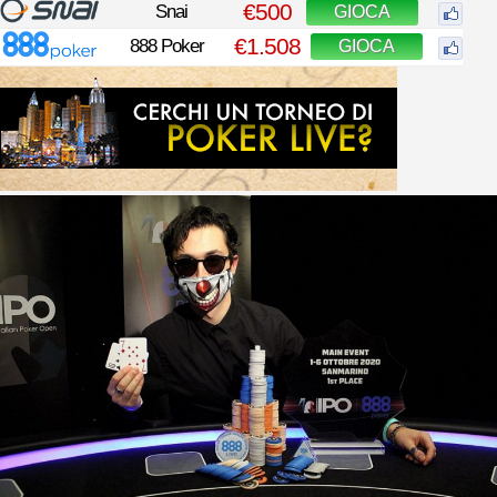
€500
Snai
GIOCA
€1.508
888 Poker
GIOCA