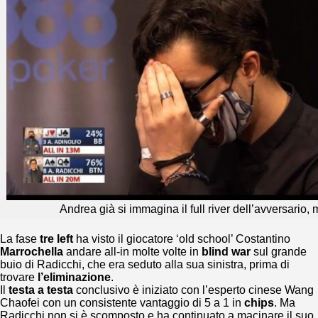
Andrea già si immagina il full river dell’avversario, m
La fase
tre left
ha visto il giocatore ‘old school’ Costantino
Marrochella
andare all-in molte volte in
blind war
sul grande
buio di Radicchi, che era seduto alla sua sinistra, prima di
trovare
l’eliminazione
.
Il
testa a testa
conclusivo è iniziato con l’esperto cinese Wang
Chaofei con un consistente vantaggio di 5 a 1 in
chips
. Ma
Radicchi non si è scomposto e ha continuato a macinare il suo