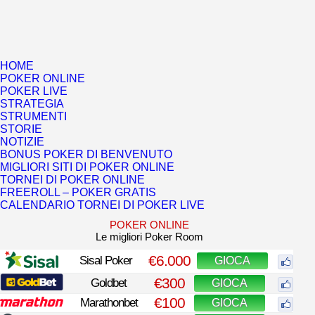
HOME
POKER ONLINE
POKER LIVE
STRATEGIA
STRUMENTI
STORIE
NOTIZIE
BONUS POKER DI BENVENUTO
MIGLIORI SITI DI POKER ONLINE
TORNEI DI POKER ONLINE
FREEROLL – POKER GRATIS
CALENDARIO TORNEI DI POKER LIVE
POKER ONLINE
Le migliori Poker Room
€6.000
Sisal Poker
GIOCA
€300
Goldbet
GIOCA
€100
Marathonbet
GIOCA